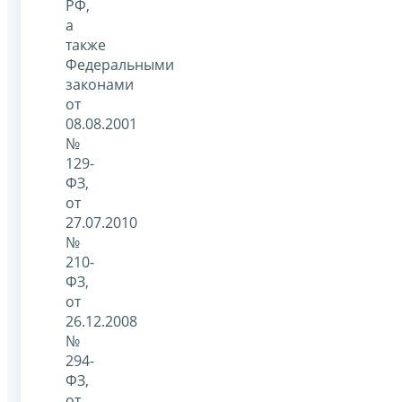
РФ,
а
также
Федеральными
законами
от
08.08.2001
№
129-
ФЗ,
от
27.07.2010
№
210-
ФЗ,
от
26.12.2008
№
294-
ФЗ,
от