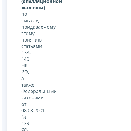
(апелляционной
жалобой)
по
смыслу,
придаваемому
этому
понятию
статьями
138-
140
НК
РФ,
а
также
Федеральными
законами
от
08.08.2001
№
129-
ФЗ,