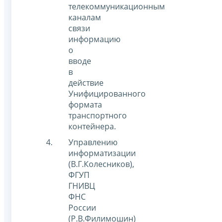
телекоммуникационным
каналам
связи
информацию
о
вводе
в
действие
Унифицированного
формата
транспортного
контейнера.
Управлению
информатизации
(В.Г.Колесников),
ФГУП
ГНИВЦ
ФНС
России
(Р.В.Филимошин)