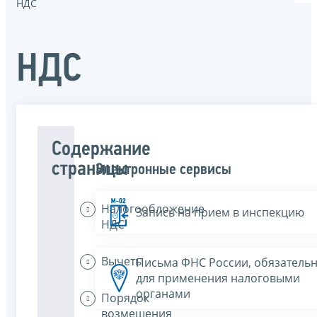
НДС
НДС
Содержание
страницы
Электронные сервисы
Налогообложение
Запись на прием в инспекцию
НДС
Вычеты
Письма ФНС России, обязатель
для применения налоговыми
органами
Порядок
возмещения