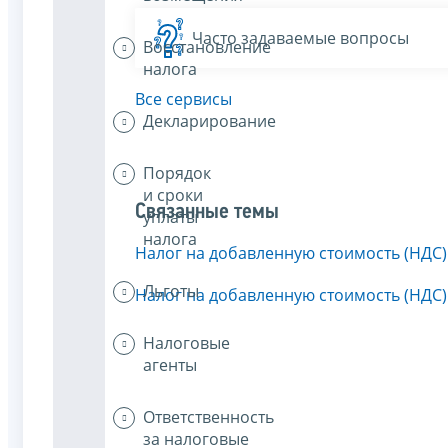
Часто задаваемые вопросы
Восстановление
налога
Все сервисы
Декларирование
Порядок
и сроки
Связанные темы
уплаты
налога
Налог на добавленную стоимость (НДС)
Льготы
Налог на добавленную стоимость (НДС)
Налоговые
агенты
Ответственность
за налоговые