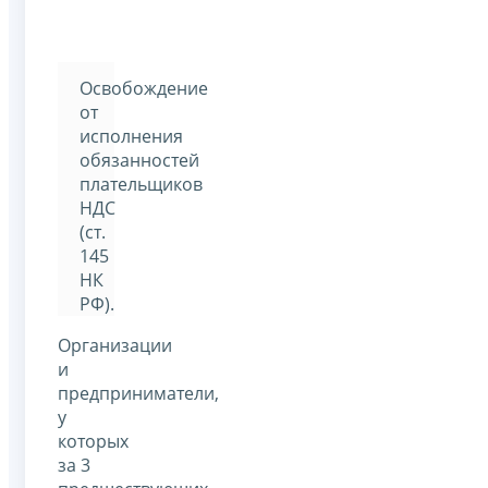
Освобождение
от
исполнения
обязанностей
плательщиков
НДС
(ст.
145
НК
РФ).
Организации
и
предприниматели,
у
которых
за 3