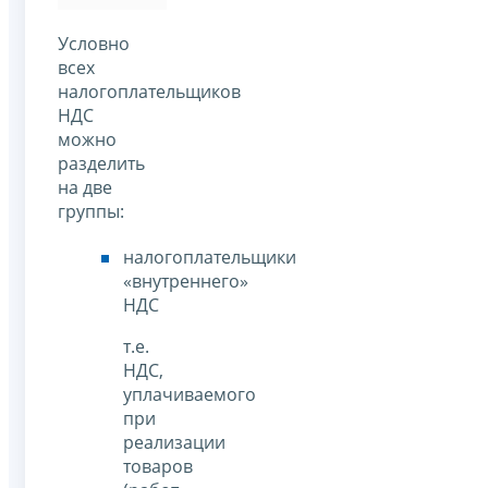
Условно
всех
налогоплательщиков
НДС
можно
разделить
на две
группы:
налогоплательщики
«внутреннего»
НДС
т.е.
НДС,
уплачиваемого
при
реализации
товаров