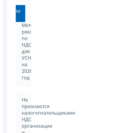
Перейти
Методические
рекомендации
по
НДС
для
УСН
на
2026
год
Не
признаются
налогоплательщиками
НДС
организации
и