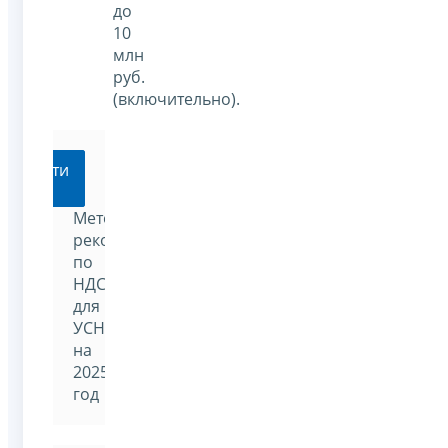
до
10
млн
руб.
(включительно).
Перейти
Методические
рекомендации
по
НДС
для
УСН
на
2025
год