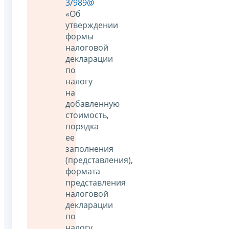
3/989@
«Об
утверждении
формы
налоговой
декларации
по
налогу
на
добавленную
стоимость,
порядка
ее
заполнения
(представления),
формата
представления
налоговой
декларации
по
налогу