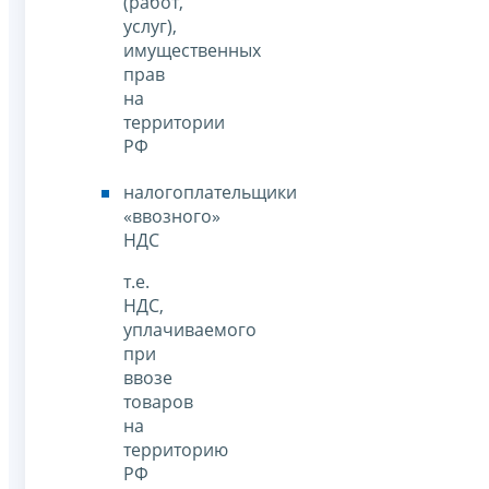
(работ,
услуг),
имущественных
прав
на
территории
РФ
налогоплательщики
«ввозного»
НДС
т.е.
НДС,
уплачиваемого
при
ввозе
товаров
на
территорию
РФ