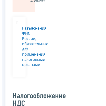
3/989@»
Разъяснения
ФНС
России,
обязательные
для
применения
налоговыми
органами
Налогообложение
НДС