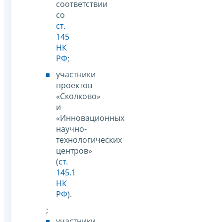
соответствии
со
ст.
145
НК
РФ
;
участники
проектов
«Сколково»
и
«Инновационных
научно-
технологических
центров»
(
ст.
145.1
НК
РФ
).
;
участники