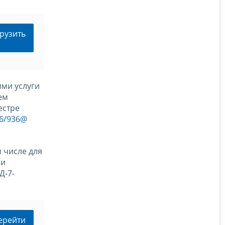
рузить
ми услуги
ем
естре
26/936@
 числе для
 и
Д-7-
ерейти