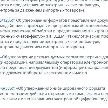
ботка и предоставление электронных счетов-фактур»,
контроль за движением импортных товаров»)
26/1205@
Об утверждении форматов представления докум
модействии с прикладным программным обеспечением
иема, хранения, обработки и предоставления электрон
ктронных счетов-фактур» (ПП ЭДЕМ) (технологический пр
ботка и предоставление электронных счетов-фактур»,
контроль за движением импортных товаров»)
«Об утверждении рекомендуемых форматов перечня док
 (информации), направляемому операторам электронно
ие о представлении документов (информации), направля
го документооборота в электронном виде по
7-6/535@
«Об утверждении Унифицированного формата
ционном взаимодействии с приемными комплексами на
ам связи с использованием электронной цифровой под