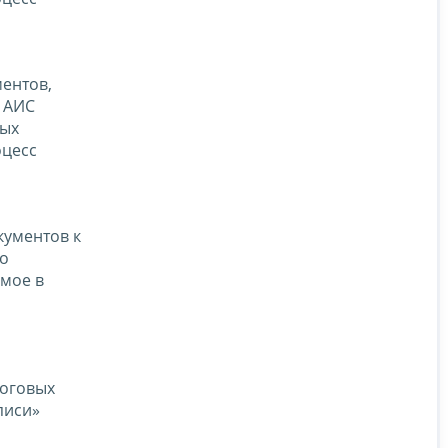
ентов,
 АИС
ных
оцесс
ументов к
го
емое в
логовых
писи»