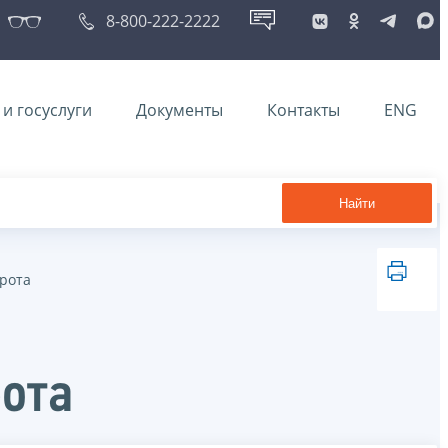
8-800-222-2222
и госуслуги
Документы
Контакты
ENG
Найти
рота
рота