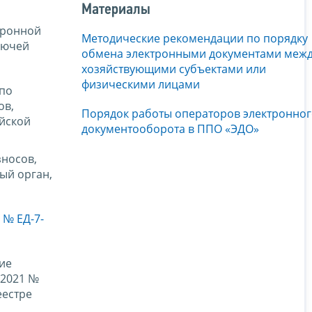
Материалы
тронной
Методические рекомендации по порядку
лючей
обмена электронными документами меж
хозяйствующими субъектами или
физическими лицами
 по
ов,
Порядок работы операторов электронно
ийской
документооборота в ППО «ЭДО»
зносов,
ый орган,
 № ЕД-7-
ие
.2021 №
еестре