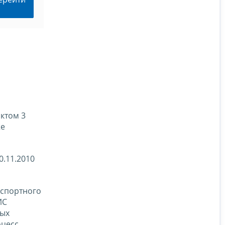
нктом 3
же
0.11.2010
спортного
ИС
ных
оцесс