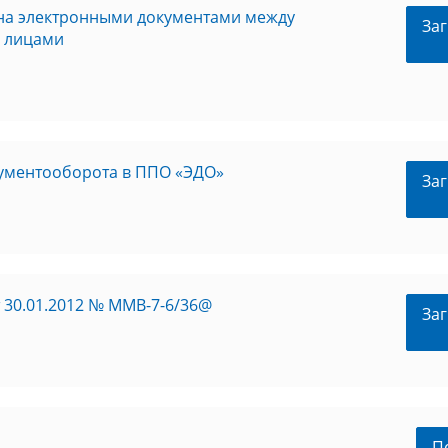
на электронными документами между
Заг
 лицами
кументооборота в ППО «ЭДО»
Заг
 30.01.2012 № ММВ-7-6/36@
Заг
П