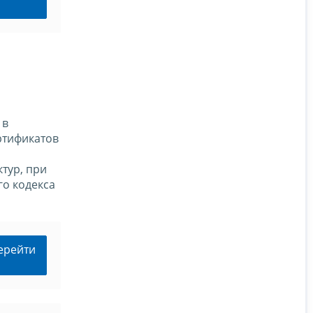
 в
ртификатов
тур, при
го кодекса
ерейти