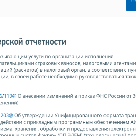
ерской отчетности
азывающим услуги по организации исполнения
лательщиками страховых взносов, налоговыми агентами
ций (расчетов) в налоговый орган, в соответствии с пу
ции, в своей работе необходимо руководствоваться так
26/119@
О внесении изменений в приказ ФНС России от 3
енений)
/1203@
Об утверждении Унифицированного формата тран
действии с прикладным программным обеспечением А
иема, хранения, обработки и предоставления электрон
ктронных счетов-фактур» (ПП ЭДЕМ) (технологический пр