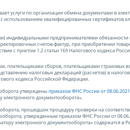
ает услуги по организации обмена документами в элек
 с использованием квалифицированных сертификатов к
или) индивидуальными предпринимателями обязанности
рректировочных счетов-фактур, при приобретении товар
вии с пунктом 1.2 статьи 169 Налогового кодекса Росс
и, плательщиками сборов, плательщиками страховых в
дставлению налоговых деклараций (расчетов) в налогов
огового кодекса Российской Федерации.
ооборота утверждены
приказом ФНС России от 08.06.2021
у электронного документооборота».
оборота, прошедших процедуру проверки на соответств
ооборота, утвержденным приказом ФНС России от 08.06
ратору электронного документооборота» содержатся в Р