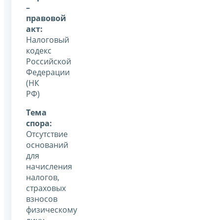
–
правовой
акт:
Налоговый
кодекс
Российской
Федерации
(НК
РФ)
Тема
спора:
Отсутствие
оснований
для
начисления
налогов,
страховых
взносов
физическому