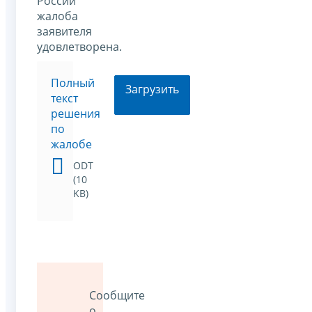
России
жалоба
заявителя
удовлетворена.
Полный
Загрузить
текст
решения
по
жалобе
ODT
(10
KB)
Сообщите
о