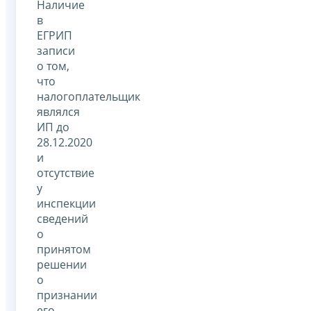
Наличие
в
ЕГРИП
записи
о том,
что
налогоплательщик
являлся
ИП до
28.12.2020
и
отсутствие
у
инспекции
сведений
о
принятом
решении
о
признании
его