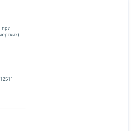
н при
мерских)
112511