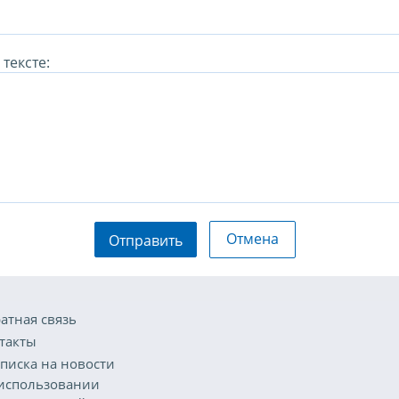
тексте:
Отмена
Отправить
атная связь
такты
писка на новости
использовании