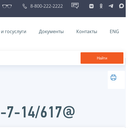
8-800-222-2222
и госуслуги
Документы
Контакты
ENG
Найти
Д-7-14/617@