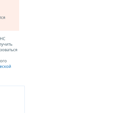
тся
ФНС
лучить
зоваться
ого
ческой