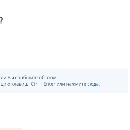
?
сли Вы сообщите об этом.
цию клавиш: Ctrl + Enter или нажмите
сюда
.