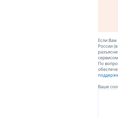
Если Вам
России (
разъясне
сервисо
По вопро
обеспече
поддержк
Ваше соо