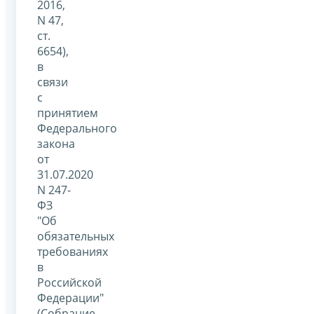
2016,
N 47,
ст.
6654),
в
связи
с
принятием
Федерального
закона
от
31.07.2020
N 247-
ФЗ
"Об
обязательных
требованиях
в
Российской
Федерации"
(Собрание