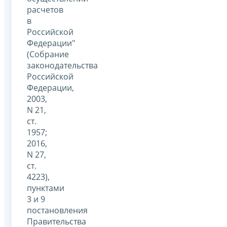
расчетов
в
Российской
Федерации"
(Собрание
законодательства
Российской
Федерации,
2003,
N 21,
ст.
1957;
2016,
N 27,
ст.
4223),
пунктами
3 и 9
постановления
Правительства