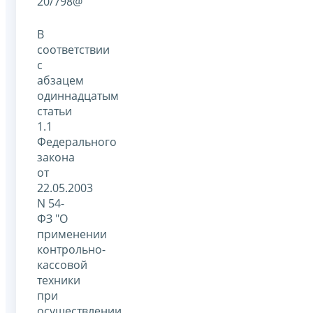
20/798@
В
соответствии
с
абзацем
одиннадцатым
статьи
1.1
Федерального
закона
от
22.05.2003
N 54-
ФЗ "О
применении
контрольно-
кассовой
техники
при
осуществлении