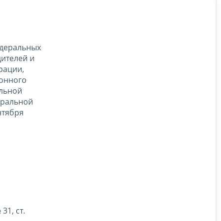
едеральных
ителей и
рации,
йонного
альной
еральной
нтября
1, ст.