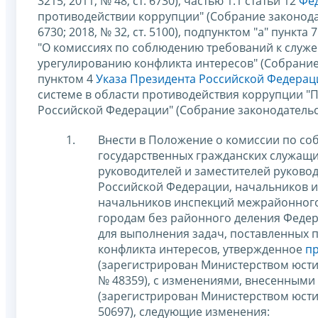
3215; 2011, № 48, ст. 6730), частью 1.1 статьи 12
Фед
противодействии коррупции" (Собрание законодател
6730; 2018, № 32, ст. 5100), подпунктом "а" пункта 
"О комиссиях по соблюдению требований к служ
урегулированию конфликта интересов" (Собрание з
пунктом 4
Указа Президента Российской Федерации
системе в области противодействия коррупции "
Российской Федерации" (Собрание законодательст
Внести в Положение о комиссии по с
государственных гражданских служащи
руководителей и заместителей руково
Российской Федерации, начальников 
начальников инспекций межрайонного 
городам без районного деления Федер
для выполнения задач, поставленных 
конфликта интересов, утвержденное
пр
(зарегистрирован Министерством юсти
№ 48359), с изменениями, внесенными
(зарегистрирован Министерством юсти
50697), следующие изменения: