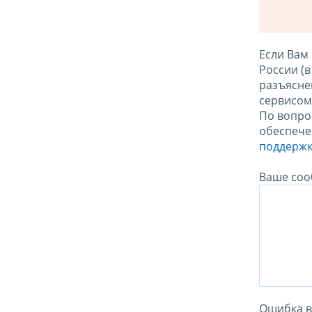
Если Вам
России (
разъясне
сервисо
По вопро
обеспече
поддержк
Ваше соо
Ошибка в 