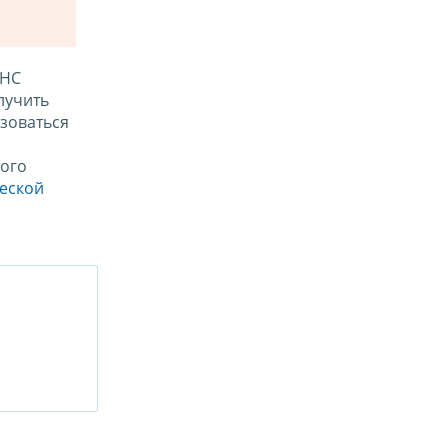
ФНС
лучить
зоваться
ого
ческой