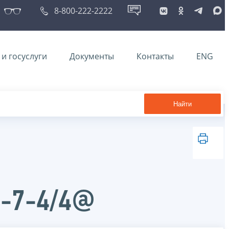
8-800-222-2222
и госуслуги
Документы
Контакты
ENG
Найти
Д-7-4/4@