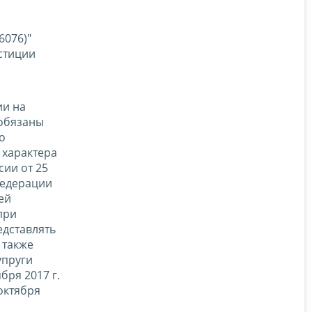
6076)"
стиции
ии на
 обязаны
о
 характера
сии от 25
Федерации
ей
при
дставлять
 также
упруги
бря 2017 г.
октября