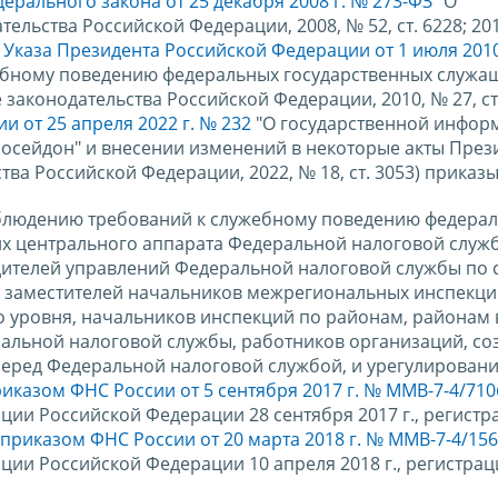
ерального закона от 25 декабря 2008 г. № 273-ФЗ
"О
ьства Российской Федерации, 2008, № 52, ст. 6228; 2011
7
Указа Президента Российской Федерации от 1 июля 2010
ебному поведению федеральных государственных служа
аконодательства Российской Федерации, 2010, № 27, ст.
 от 25 апреля 2022 г. № 232
"О государственной инфо
Посейдон" и внесении изменений в некоторые акты През
ва Российской Федерации, 2022, № 18, ст. 3053) приказ
облюдению требований к служебному поведению федера
х центрального аппарата Федеральной налоговой служ
дителей управлений Федеральной налоговой службы по 
и заместителей начальников межрегиональных инспекци
уровня, начальников инспекций по районам, районам в
альной налоговой службы, работников организаций, со
перед Федеральной налоговой службой, и урегулирован
иказом ФНС России от 5 сентября 2017 г. № ММВ-7-4/71
ции Российской Федерации 28 сентября 2017 г., регист
приказом ФНС России от 20 марта 2018 г. № ММВ-7-4/15
ции Российской Федерации 10 апреля 2018 г., регистр