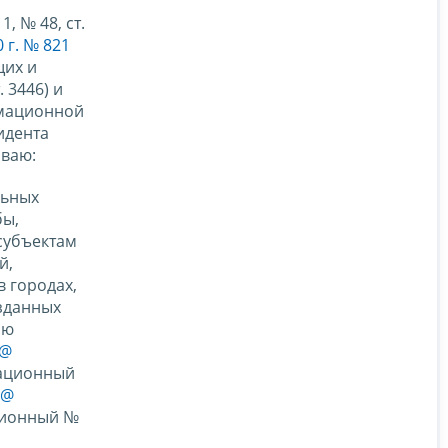
, № 48, ст.
 г. № 821
щих и
 3446) и
рмационной
идента
ываю:
льных
бы,
субъектам
й,
 городах,
зданных
ию
0@
рационный
6@
ационный №