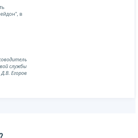
ть
ейдон", в
ководитель
вой службы
Д.В. Егоров
?