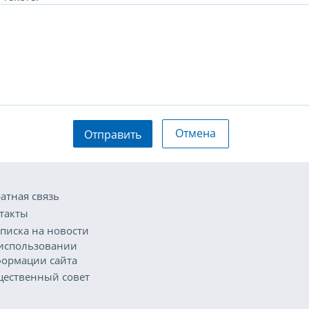
Отмена
Отправить
атная связь
такты
писка на новости
использовании
ормации сайта
ественный совет