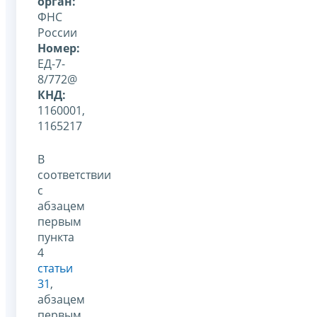
орган:
ФНС
России
Номер:
ЕД-7-
8/772@
КНД:
1160001,
1165217
В
соответствии
с
абзацем
первым
пункта
4
статьи
31
,
абзацем
первым