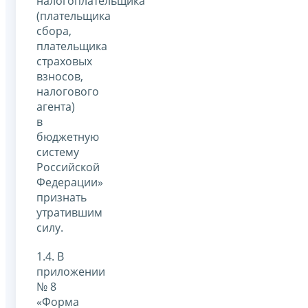
налогоплательщика
(плательщика
сбора,
плательщика
страховых
взносов,
налогового
агента)
в
бюджетную
систему
Российской
Федерации»
признать
утратившим
силу.
1.4. В
приложении
№ 8
«Форма