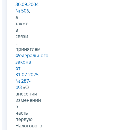
30.09.2004
№ 506
,
а
также
в
связи
с
принятием
Федерального
закона
от
31.07.2025
№ 287-
ФЗ
«О
внесении
изменений
в
часть
первую
Налогового