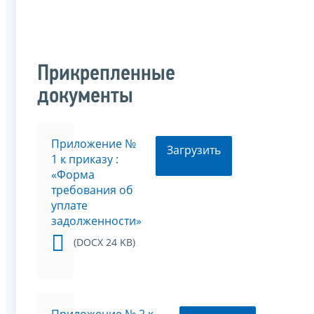
Прикрепленные
документы
Приложение №
Загрузить
1 к приказу :
«Форма
требования об
уплате
задолженности»
(DOCX 24 KB)