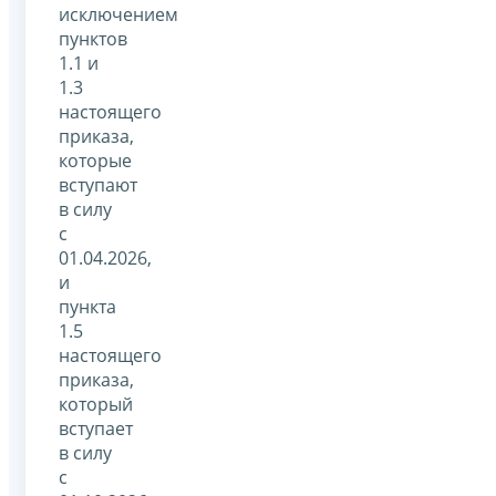
исключением
пунктов
1.1 и
1.3
настоящего
приказа,
которые
вступают
в силу
с
01.04.2026,
и
пункта
1.5
настоящего
приказа,
который
вступает
в силу
с