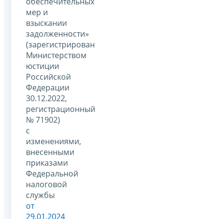
обеспечительных
мер и
взыскании
задолженности»
(зарегистрирован
Министерством
юстиции
Российской
Федерации
30.12.2022,
регистрационный
№ 71902)
с
изменениями,
внесенными
приказами
Федеральной
налоговой
службы
от
29.01.2024