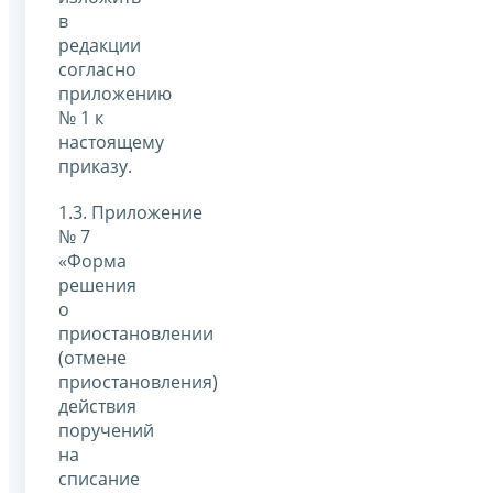
в
редакции
согласно
приложению
№ 1 к
настоящему
приказу.
1.3. Приложение
№ 7
«Форма
решения
о
приостановлении
(отмене
приостановления)
действия
поручений
на
списание