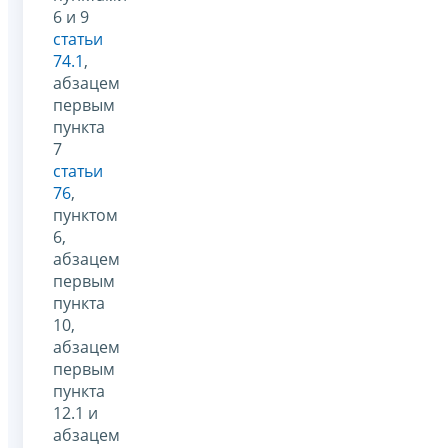
6 и 9
статьи
74.1
,
абзацем
первым
пункта
7
статьи
76
,
пунктом
6,
абзацем
первым
пункта
10,
абзацем
первым
пункта
12.1 и
абзацем