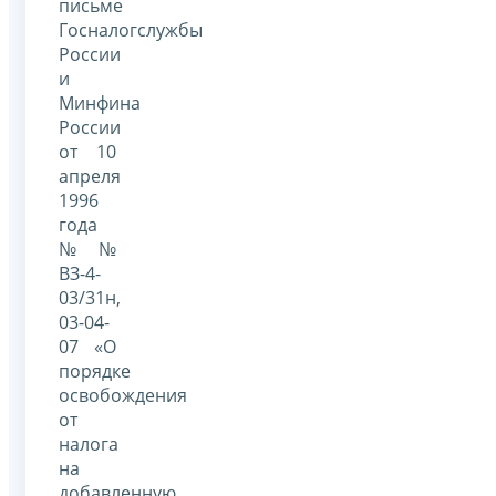
письме
Госналогслужбы
России
и
Минфина
России
от 10
апреля
1996
года
№№
ВЗ-4-
03/31н,
03-04-
07 «О
порядке
освобождения
от
налога
на
добавленную