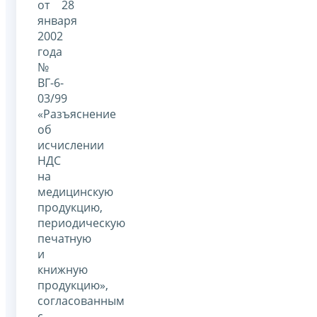
от 28
января
2002
года
№
ВГ-6-
03/99
«Разъяснение
об
исчислении
НДС
на
медицинскую
продукцию,
периодическую
печатную
и
книжную
продукцию»,
согласованным
с