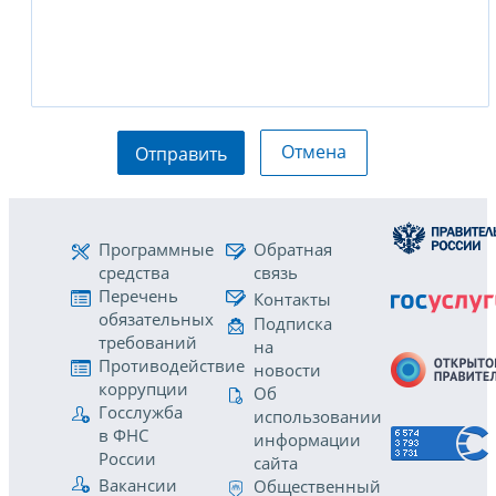
Отмена
Отправить
Программные
Обратная
средства
связь
Перечень
Контакты
обязательных
Подписка
требований
на
Противодействие
новости
коррупции
Об
Госслужба
использовании
в ФНС
информации
России
сайта
Вакансии
Общественный