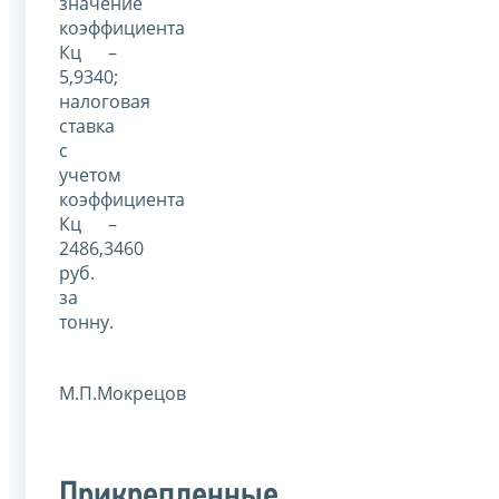
значение
коэффициента
Кц –
5,9340;
налоговая
ставка
с
учетом
коэффициента
Кц –
2486,3460
руб.
за
тонну.
М.П.Мокрецов
Прикрепленные