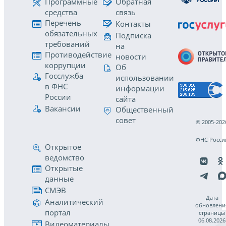
Программные
Обратная
средства
связь
Перечень
Контакты
обязательных
Подписка
требований
на
Противодействие
новости
коррупции
Об
Госслужба
использовании
в ФНС
информации
России
сайта
Вакансии
Общественный
совет
© 2005-202
ФНС Росси
Открытое
ведомство
Открытые
данные
СМЭВ
Дата
Аналитический
обновлени
портал
страницы
06.08.2026
Видеоматериалы