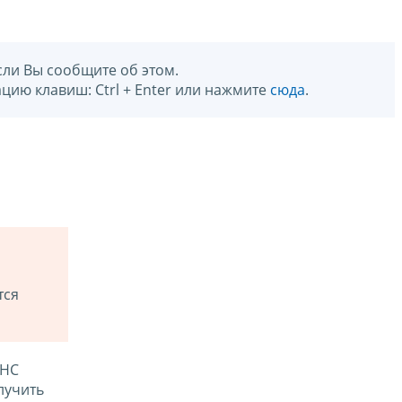
сли Вы сообщите об этом.
цию клавиш: Ctrl + Enter или нажмите
сюда
.
тся
ФНС
лучить