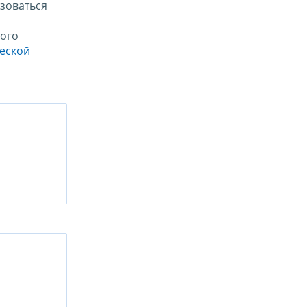
зоваться
ого
ческой