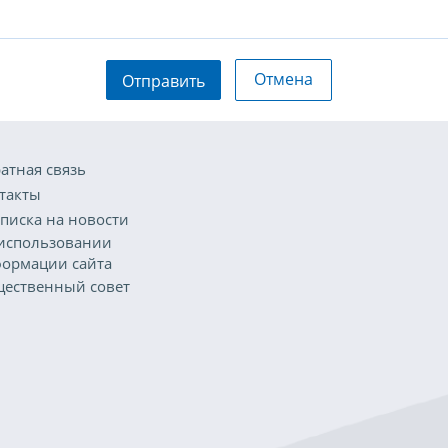
Отмена
Отправить
атная связь
такты
писка на новости
использовании
ормации сайта
ественный совет