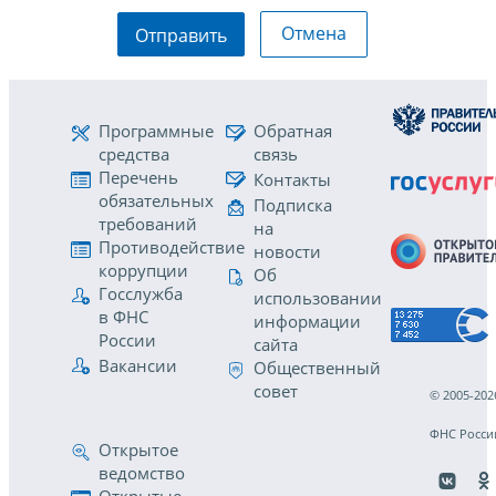
Отмена
Отправить
Программные
Обратная
средства
связь
Перечень
Контакты
обязательных
Подписка
требований
на
Противодействие
новости
коррупции
Об
Госслужба
использовании
в ФНС
информации
России
сайта
Вакансии
Общественный
совет
© 2005-202
ФНС Росси
Открытое
ведомство