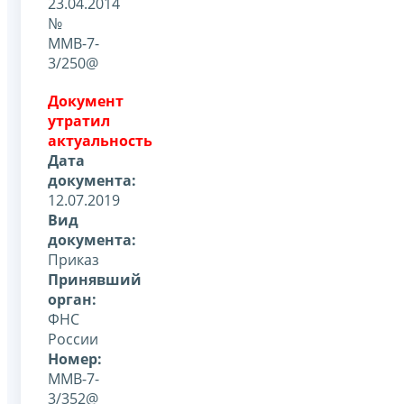
23.04.2014
№
ММВ-7-
3/250@
Документ
утратил
актуальность
Дата
документа:
12.07.2019
Вид
документа:
Приказ
Принявший
орган:
ФНС
России
Номер:
ММВ-7-
3/352@