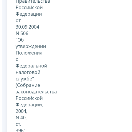
Правительства
Российской
Федерации
от
30.09.2004
N 506
"Об
утверждении
Положения
о
Федеральной
налоговой
службе"
(Собрание
законодательства
Российской
Федерации,
2004,
N 40,
ст.
3961;