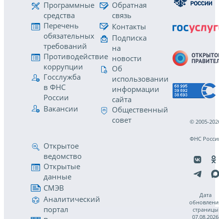
Программные
Обратная
средства
связь
Перечень
Контакты
обязательных
Подписка
требований
на
Противодействие
новости
коррупции
Об
Госслужба
использовании
в ФНС
информации
России
сайта
Вакансии
Общественный
совет
© 2005-202
ФНС Росси
Открытое
ведомство
Открытые
данные
СМЭВ
Дата
Аналитический
обновлени
портал
страницы
07.08.2026