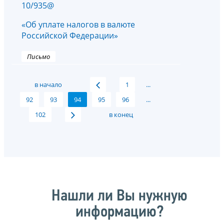
10/935@
«Об уплате налогов в валюте
Российской Федерации»
Письмо
в начало
1
...
92
93
94
95
96
...
102
в конец
Нашли ли Вы нужную
информацию?