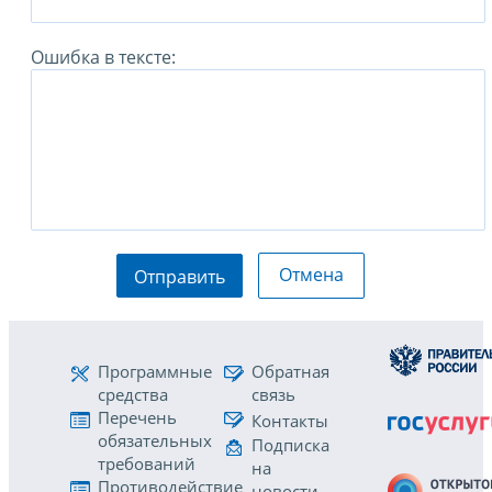
Ошибка в тексте:
Отмена
Отправить
Программные
Обратная
средства
связь
Перечень
Контакты
обязательных
Подписка
требований
на
Противодействие
новости