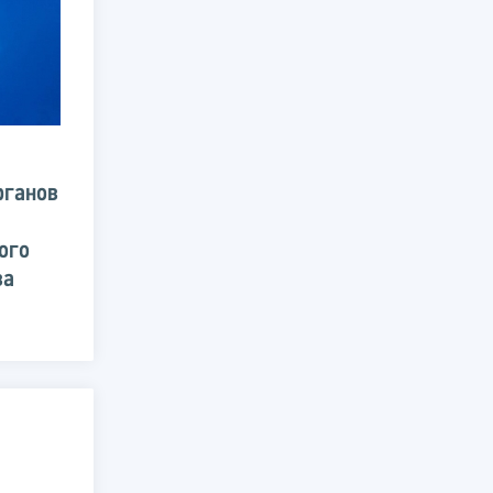
рганов
ого
ва