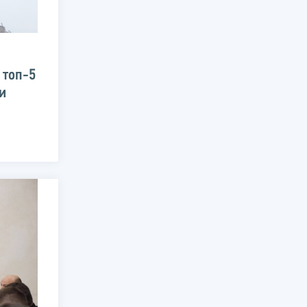
 топ-5
и