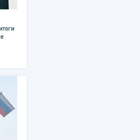
итоги
ые