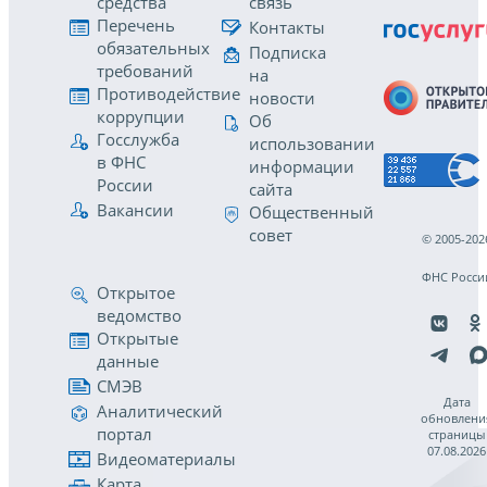
средства
связь
Перечень
Контакты
обязательных
Подписка
требований
на
Противодействие
новости
коррупции
Об
Госслужба
использовании
в ФНС
информации
России
сайта
Вакансии
Общественный
совет
© 2005-202
ФНС Росси
Открытое
ведомство
Открытые
данные
СМЭВ
Дата
Аналитический
обновлени
портал
страницы
07.08.2026
Видеоматериалы
Карта