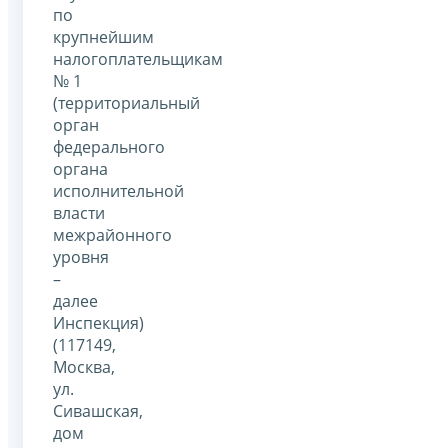
по
крупнейшим
налогоплательщикам
№ 1
(территориальный
орган
федерального
органа
исполнительной
власти
межрайонного
уровня
–
далее
Инспекция)
(117149,
Москва,
ул.
Сивашская,
дом