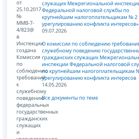
от
служащих Межрегиональной инспекци
25.10.2017
Федеральной налоговой службы по
№
крупнейшим налогоплательщикам № 2 
ММВ-7-
урегулированию конфликта интересов»
4/823@
09.07.2026
в
Инспекции
О комиссии по соблюдению требовани
создана
служебному поведению государственн
Комиссия
гражданских служащих Межрегиональ
по
инспекции Федеральной налоговой сл
соблюдению
по крупнейшим налогоплательщикам №
требований
урегулированию конфликта интересов
к
14.05.2026
служебному
Все документы по теме
поведению
федеральных
государственных
гражданских
служащих
и
урегулированию