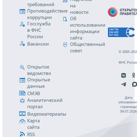
требований
на
Противодействие
новости
коррупции
Об
Госслужба
использовании
в ФНС
информации
России
сайта
Вакансии
Общественный
совет
© 2005-202
ФНС Росси
Открытое
ведомство
Открытые
данные
СМЭВ
Дата
Аналитический
обновлени
портал
страницы
09.07.2026
Видеоматериалы
Карта
сайта
RSS