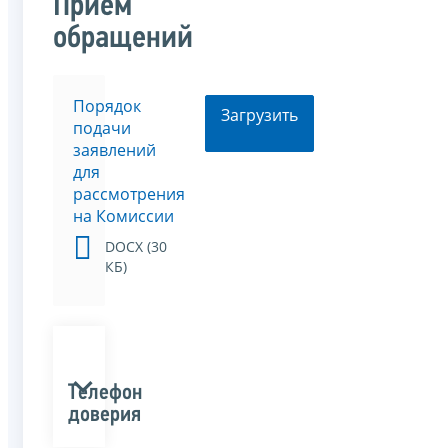
Прием
обращений
Порядок
Загрузить
подачи
заявлений
для
рассмотрения
на Комиссии
DOCX (30
КБ)
Телефон
доверия