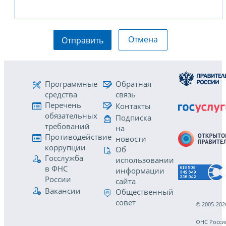
Отмена
Отправить
Программные
Обратная
средства
связь
Перечень
Контакты
обязательных
Подписка
требований
на
Противодействие
новости
коррупции
Об
Госслужба
использовании
в ФНС
информации
России
сайта
Вакансии
Общественный
совет
© 2005-202
ФНС Росси