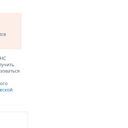
тся
ФНС
лучить
зоваться
ого
ческой