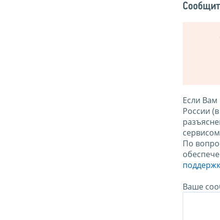
Сообщит
Если Вам
России (
разъясне
сервисо
По вопро
обеспече
поддержк
Ваше соо