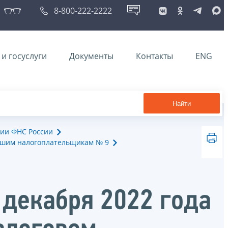
8-800-222-2222
и госуслуги
Документы
Контакты
ENG
Найти
ии ФНС России
йшим налогоплательщикам № 9
 декабря 2022 года