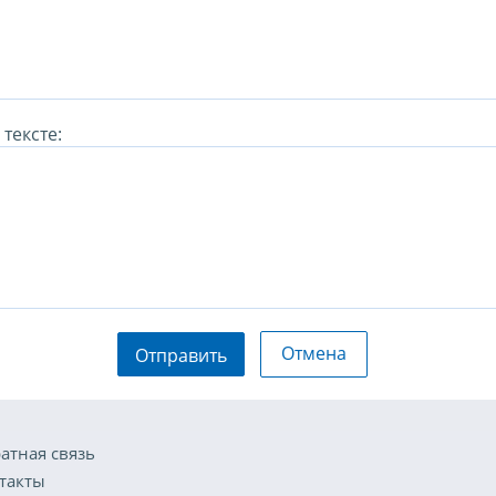
тексте:
Отмена
Отправить
атная связь
такты