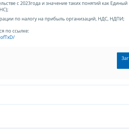
льстве с 2023года и значение таких понятий как Едины
НС);
рации по налогу на прибыль организаций, НДС, НДПИ;
я по ссылке:
PofTxD/
Заг