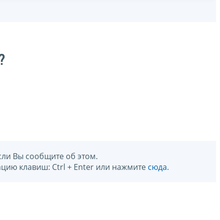
?
сли Вы сообщите об этом.
цию клавиш: Ctrl + Enter или нажмите
сюда
.