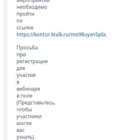
мероприятии
необходимо
пройти
по
ссылке
https://kontur.ktalk.ru/mo98uyxn5pfa
.
Просьба
при
регистрации
для
участия
в
вебинаре
в поле
(Представьтесь,
чтобы
участники
могли
вас
узнать)