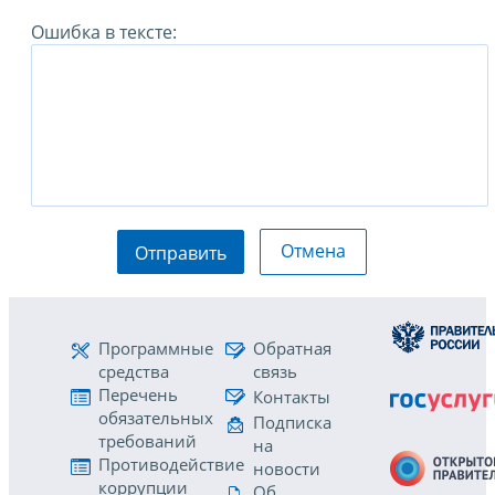
Ошибка в тексте:
Отмена
Отправить
Программные
Обратная
средства
связь
Перечень
Контакты
обязательных
Подписка
требований
на
Противодействие
новости
коррупции
Об