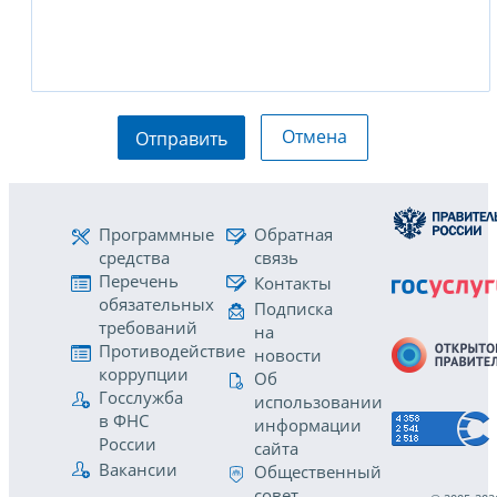
Отмена
Отправить
Программные
Обратная
средства
связь
Перечень
Контакты
обязательных
Подписка
требований
на
Противодействие
новости
коррупции
Об
Госслужба
использовании
в ФНС
информации
России
сайта
Вакансии
Общественный
совет