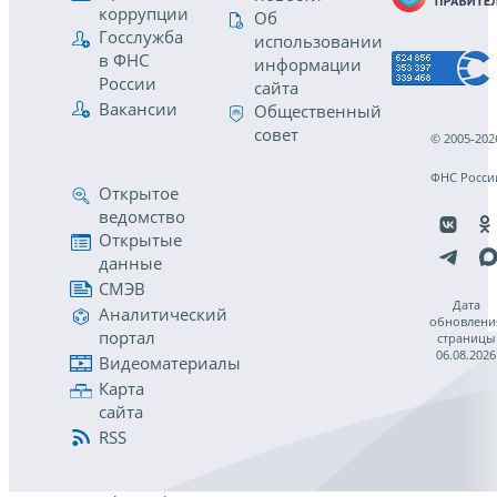
коррупции
Об
Госслужба
использовании
в ФНС
информации
России
сайта
Вакансии
Общественный
совет
© 2005-202
ФНС Росси
Открытое
ведомство
Открытые
данные
СМЭВ
Дата
Аналитический
обновлени
портал
страницы
06.08.2026
Видеоматериалы
Карта
сайта
RSS