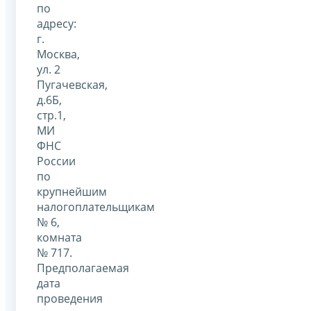
по
адресу:
г.
Москва,
ул. 2
Пугачевская,
д.6Б,
стр.1,
МИ
ФНС
России
по
крупнейшим
налогоплательщикам
№ 6,
комната
№ 717.
Предполагаемая
дата
проведения