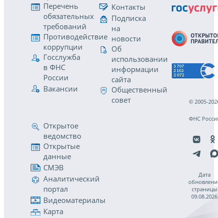
Перечень
Контакты
обязательных
Подписка
требований
на
Противодействие
новости
коррупции
Об
Госслужба
использовании
в ФНС
информации
России
сайта
Вакансии
Общественный
совет
© 2005-202
ФНС Росси
Открытое
ведомство
Открытые
данные
СМЭВ
Дата
Аналитический
обновлени
портал
страницы
09.08.2026
Видеоматериалы
Карта