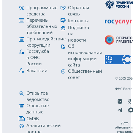
Программные
Обратная
средства
связь
Перечень
Контакты
обязательных
Подписка
требований
на
Противодействие
новости
коррупции
Об
Госслужба
использовании
в ФНС
информации
России
сайта
Вакансии
Общественный
совет
© 2005-202
ФНС Росси
Открытое
ведомство
Открытые
данные
СМЭВ
Дата
Аналитический
обновлени
портал
страницы