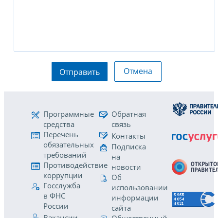
Отмена
Отправить
Программные
Обратная
средства
связь
Перечень
Контакты
обязательных
Подписка
требований
на
Противодействие
новости
коррупции
Об
Госслужба
использовании
в ФНС
информации
России
сайта
Вакансии