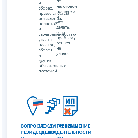
по
и
налоговой
сборах,
проверке
правильностью
и
исчисления,
что
полнотой
делать,
и
если
своевременностью
проблему
уплаты
решить
налогов,
не
сборов
удалось
и
других
обязательных
платежей
ВОПРОСЫ
МЕЖДУНАРОДНЫЕ
ПРЕКРАЩЕНИЕ
РЕЗИДЕНТСТВА
СДЕЛКИ
ДЕЯТЕЛЬНОСТИ