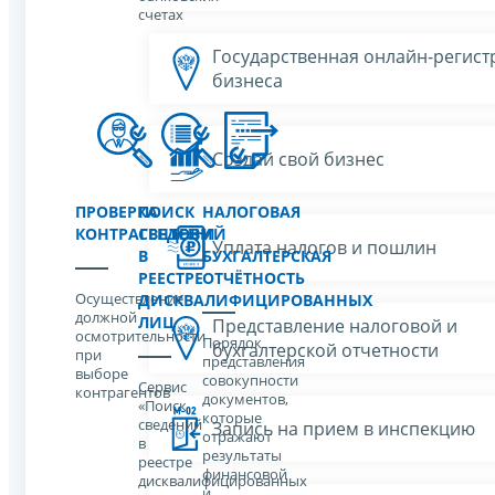
счетах
Государственная онлайн-регист
бизнеса
Создай свой бизнес
ПРОВЕРКА
ПОИСК
НАЛОГОВАЯ
КОНТРАГЕНТОВ
СВЕДЕНИЙ
И
Уплата налогов и пошлин
В
БУХГАЛТЕРСКАЯ
РЕЕСТРЕ
ОТЧЁТНОСТЬ
Осуществление
ДИСКВАЛИФИЦИРОВАННЫХ
должной
ЛИЦ
Представление налоговой и
осмотрительности
Порядок
бухгалтерской отчетности
при
представления
выборе
совокупности
Сервис
контрагентов
документов,
«Поиск
которые
сведений
Запись на прием в инспекцию
отражают
в
результаты
реестре
финансовой
дисквалифицированных
и