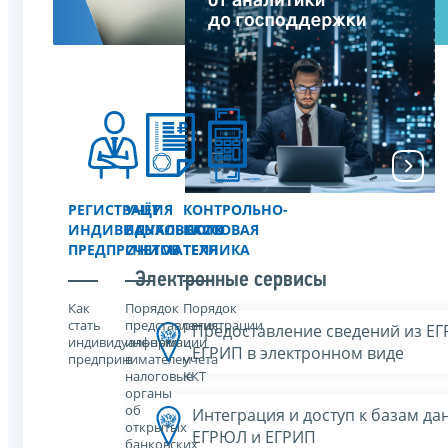
РЕГИСТРАЦИЯ
УЧЁТ
КОНТРОЛЬНО-
ИНДИВИДУАЛЬНОГО
БАНКОВСКИХ
КАССОВАЯ
ПРЕДПРИНИМАТЕЛЯ
СЧЕТОВ
ТЕХНИКА
Электронные сервисы
Как
Порядок
Порядок
стать
представления
регистрации
Предоставление сведений из Е
индивидуальным
информации
и
ЕГРИП в электронном виде
предпринимателем
в
учета
налоговые
ККТ
органы
об
Интеграция и доступ к базам да
открытых
ЕГРЮЛ и ЕГРИП
банковских