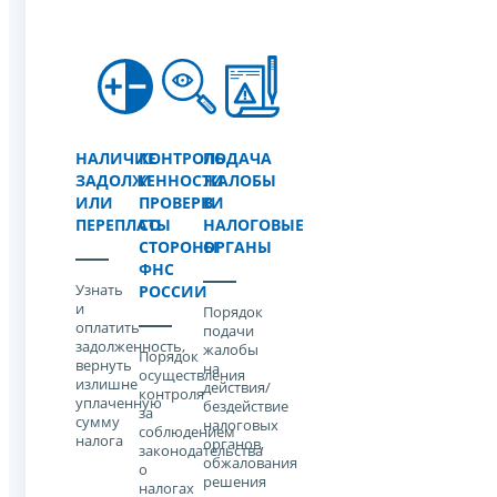
НАЛИЧИЕ
КОНТРОЛЬ
ПОДАЧА
ЗАДОЛЖЕННОСТИ
И
ЖАЛОБЫ
ИЛИ
ПРОВЕРКИ
В
ПЕРЕПЛАТЫ
СО
НАЛОГОВЫЕ
СТОРОНЫ
ОРГАНЫ
ФНС
Узнать
РОССИИ
и
Порядок
оплатить
подачи
задолженность,
жалобы
Порядок
вернуть
на
осуществления
излишне
действия/
контроля
уплаченную
бездействие
за
сумму
налоговых
соблюдением
налога
органов,
законодательства
обжалования
о
решения
налогах