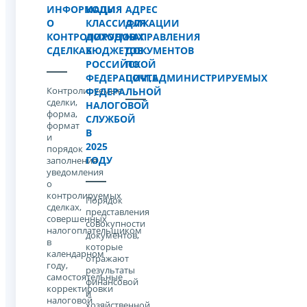
ИНФОРМАЦИЯ
КОДЫ
АДРЕС
О
КЛАССИФИКАЦИИ
ДЛЯ
КОНТРОЛИРУЕМЫХ
ДОХОДОВ
НАПРАВЛЕНИЯ
СДЕЛКАХ
БЮДЖЕТОВ
ДОКУМЕНТОВ
РОССИЙСКОЙ
ПО
ФЕДЕРАЦИИ,АДМИНИСТРИРУЕМЫХ
ПОЧТЕ
Контролируемые
ФЕДЕРАЛЬНОЙ
сделки,
НАЛОГОВОЙ
форма,
СЛУЖБОЙ
формат
В
и
2025
порядок
ГОДУ
заполнения
уведомления
о
контролируемых
Порядок
сделках,
представления
совершенных
совокупности
налогоплательщиком
документов,
в
которые
календарном
отражают
году,
результаты
самостоятельные
финансовой
корректировки
и
налоговой
хозяйственной