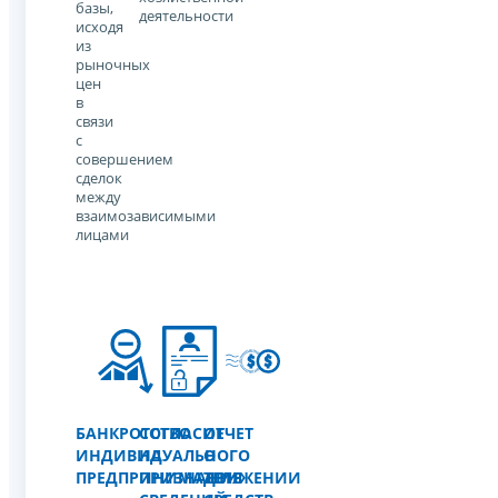
базы,
деятельности
исходя
из
рыночных
цен
в
связи
с
совершением
сделок
между
взаимозависимыми
лицами
БАНКРОТСТВО
СОГЛАСИЕ
ОТЧЕТ
ИНДИВИДУАЛЬНОГО
НА
О
ПРЕДПРИНИМАТЕЛЯ
ПРИЗНАНИЕ
ДВИЖЕНИИ