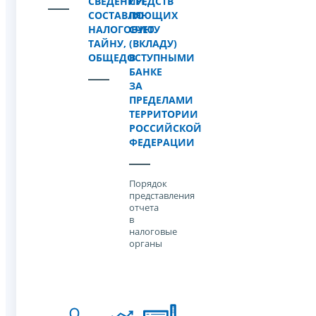
СВЕДЕНИЙ,
СРЕДСТВ
СОСТАВЛЯЮЩИХ
ПО
НАЛОГОВУЮ
СЧЕТУ
ТАЙНУ,
(ВКЛАДУ)
ОБЩЕДОСТУПНЫМИ
В
БАНКЕ
ЗА
ПРЕДЕЛАМИ
ТЕРРИТОРИИ
РОССИЙСКОЙ
ФЕДЕРАЦИИ
Порядок
представления
отчета
в
налоговые
органы