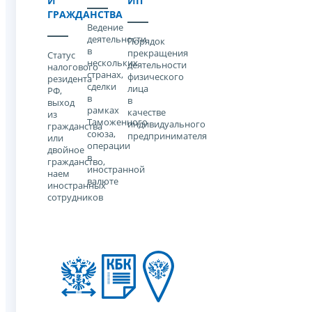
И
ИП
ГРАЖДАНСТВА
Ведение
деятельности
Порядок
в
прекращения
Статус
нескольких
деятельности
налогового
странах,
физического
резидента
сделки
лица
РФ,
в
в
выход
рамках
качестве
из
Таможенного
индивидуального
гражданства
союза,
предпринимателя
или
операции
двойное
в
гражданство,
иностранной
наем
валюте
иностранных
сотрудников