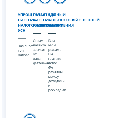
УПРОЩЕННАЯ
ПАТЕНТНАЯ
ЕДИНЫЙ
СИСТЕМА
СИСТЕМА
СЕЛЬСКОХОЗЯЙСТВЕННЫЙ
НАЛОГООБЛОЖЕНИЯ
НАЛОГООБЛОЖЕНИЯ
НАЛОГ
УСН
Стоимость
При
патента
этом
Заменяет
зависит
режиме
три
от
Вы
налога
вида
платите
деятельности
всего
6%
разницы
между
доходами
и
расходами