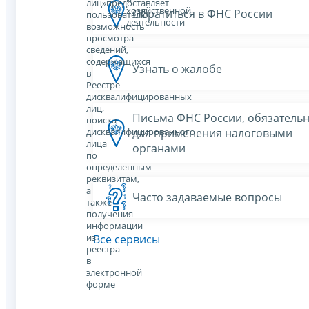
лиц»предоставляет
хозяйственной
Обратиться в ФНС России
пользователю
деятельности
возможность
просмотра
сведений,
содержащихся
Узнать о жалобе
в
Реестре
дисквалифицированных
лиц,
Письма ФНС России, обязатель
поиска
для применения налоговыми
дисквалифицированного
лица
органами
по
определенным
реквизитам,
а
Часто задаваемые вопросы
также
получения
информации
из
Все сервисы
реестра
в
электронной
форме