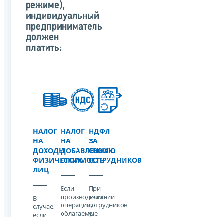
режиме),
индивидуальный
предприниматель
должен
платить:
НАЛОГ
НАЛОГ
НДФЛ
НА
НА
ЗА
ДОХОДЫ
ДОБАВЛЕННУЮ
СВОИХ
ФИЗИЧЕСКИХ
СТОИМОСТЬ
СОТРУДНИКОВ
ЛИЦ
Если
При
производились
наличии
В
операции,
сотрудников
случае,
облагаемые
у
если