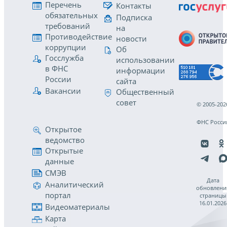
Перечень
Контакты
обязательных
Подписка
требований
на
Противодействие
новости
коррупции
Об
Госслужба
использовании
в ФНС
информации
России
сайта
Вакансии
Общественный
совет
© 2005-202
ФНС Росси
Открытое
ведомство
Открытые
данные
СМЭВ
Дата
Аналитический
обновлени
портал
страницы
16.01.2026
Видеоматериалы
Карта