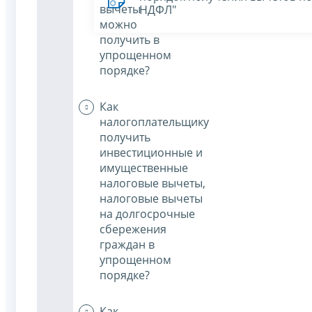
вычеты
НДФЛ"
можно
получить в
упрощенном
порядке?
Как
налогоплательщику
получить
инвестиционные и
имущественные
налоговые вычеты,
налоговые вычеты
на долгосрочные
сбережения
граждан в
упрощенном
порядке?
Как