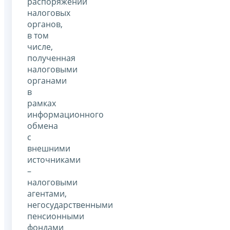
распоряжении
налоговых
органов,
в том
числе,
полученная
налоговыми
органами
в
рамках
информационного
обмена
с
внешними
источниками
–
налоговыми
агентами,
негосударственными
пенсионными
фондами