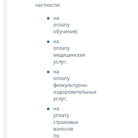
частности:
на
оплату
обучения;
на
оплату
медицинских
услуг;
на
оплату
физкультурно-
оздоровительных
услуг;
на
уплату
страховых
взносов
по