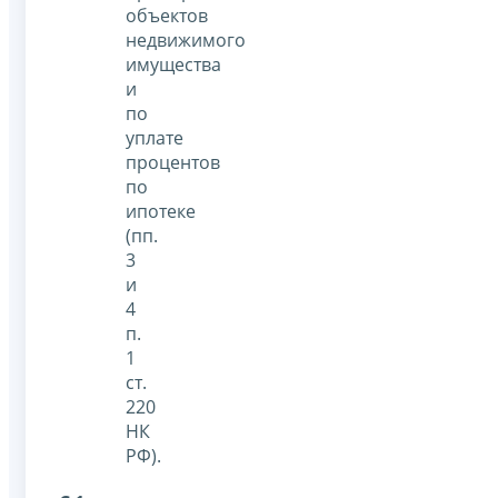
объектов
недвижимого
имущества
и
по
уплате
процентов
по
ипотеке
(пп.
3
и
4
п.
1
ст.
220
НК
РФ).