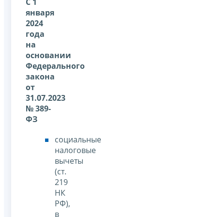
С 1
января
2024
года
на
основании
Федерального
закона
от
31.07.2023
№ 389-
ФЗ
социальные
налоговые
вычеты
(ст.
219
НК
РФ),
в