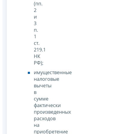
(пп.
2
и
3
п.
1
ст.
219.1
НК
РФ);
имущественные
налоговые
вычеты
в
сумме
фактически
произведенных
расходов
на
приобретение