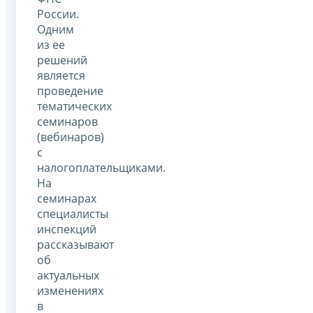
России.
Одним
из ее
решений
является
проведение
тематических
семинаров
(вебинаров)
с
налогоплательщиками.
На
семина
рах
специалисты
инспекций
рассказывают
об
актуальных
изменениях
в