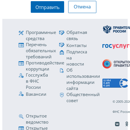
Отмена
Отправить
Программные
Обратная
средства
связь
Перечень
Контакты
обязательных
Подписка
требований
на
Противодействие
новости
коррупции
Об
Госслужба
использовании
в ФНС
информации
России
сайта
Вакансии
Общественный
совет
© 2005-202
ФНС Росси
Открытое
ведомство
Открытые