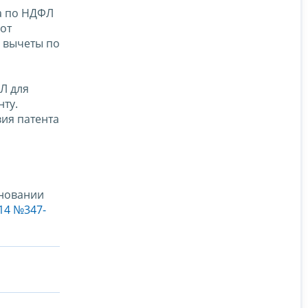
ка по НДФЛ
 от
е вычеты по
Л для
ту.
ия патента
,
сновании
14 №347-