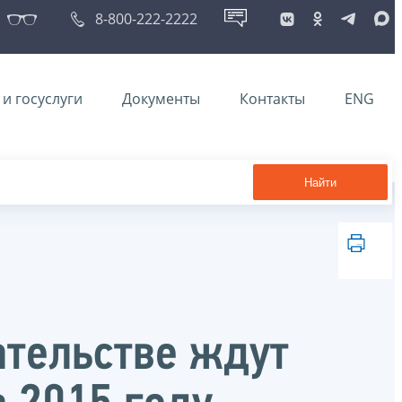
8-800-222-2222
и госуслуги
Документы
Контакты
ENG
Найти
ательстве ждут