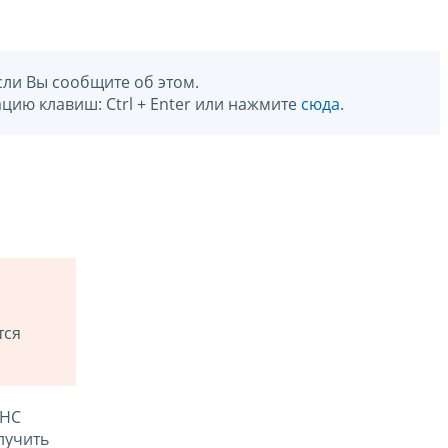
сли Вы сообщите об этом.
цию клавиш: Ctrl + Enter или нажмите
сюда
.
тся
ФНС
лучить