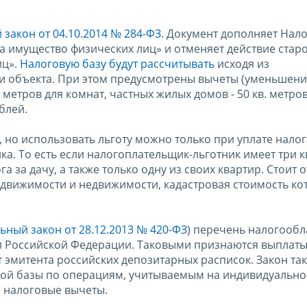
закон от 04.10.2014 № 284-ФЗ
. Документ дополняет Нал
а имущество физических лиц» и отменяет действие стар
иц».
Налоговую базу будут рассчитывать
исходя из
и объекта. При этом предусмотрены вычеты (уменьшен
. метров для комнат, частных жилых домов - 50 кв. метров
блей.
 но использовать льготу можно только при уплате налог
а. То есть если налогоплательщик-льготник имеет три 
га за дачу, а также только одну из своих квартир. Стоит 
едвижимости и недвижимости, кадастровая стоимость ко
ьный закон от 28.12.2013 № 420-ФЗ
) перечень налогооб
и Российской Федерации. Таковыми признаются выплаты
эмитента российских депозитарных расписок. Закон та
вой базы по операциям, учитываемым на индивидуальн
 налоговые вычеты.