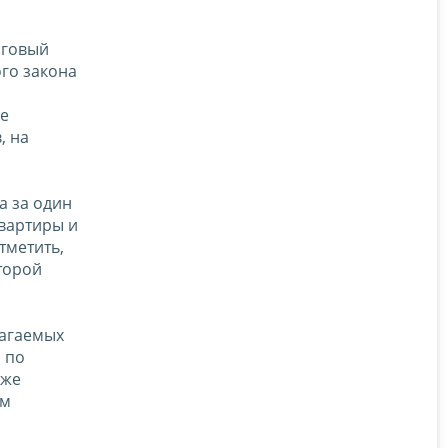
оговый
ого закона
ие
, на
а за один
квартиры и
отметить,
торой
лагаемых
 по
кже
ом