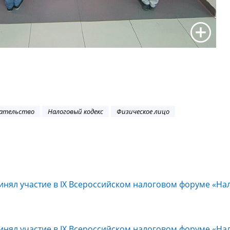
дательство
Налоговый кодекс
Физическое лицо
инял участие в IX Всероссийском налоговом форуме «На
инял участие в IX Всероссийском налоговом форуме «На