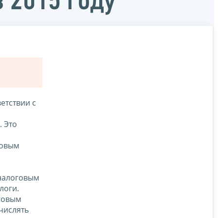
 2015 году
ветствии с
. Это
новым
 налоговым
логи.
оговым
ачислять