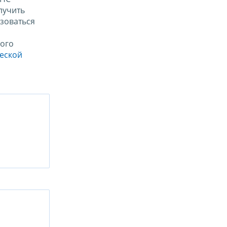
лучить
зоваться
ого
ческой