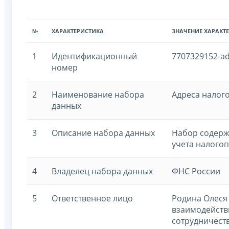
№
ХАРАКТЕРИСТИКА
ЗНАЧЕНИЕ ХАРАКТ
1
Идентификационный
7707329152-a
номер
2
Наименование набора
Адреса налог
данных
3
Описание набора данных
Набор содерж
учета налого
4
Владелец набора данных
ФНС России
5
Ответственное лицо
Родина Олеся
взаимодейств
сотрудничеств