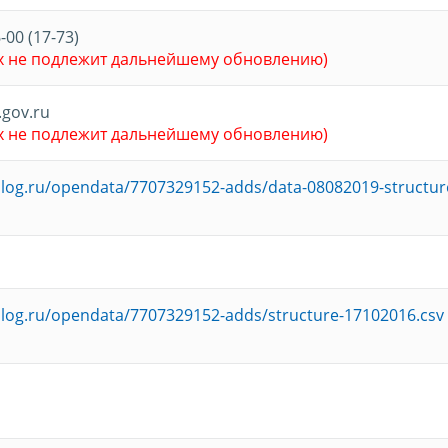
-00 (17-73)
х не подлежит дальнейшему обновлению)
gov.ru
х не подлежит дальнейшему обновлению)
nalog.ru/opendata/7707329152-adds/data-08082019-structur
nalog.ru/opendata/7707329152-adds/structure-17102016.csv