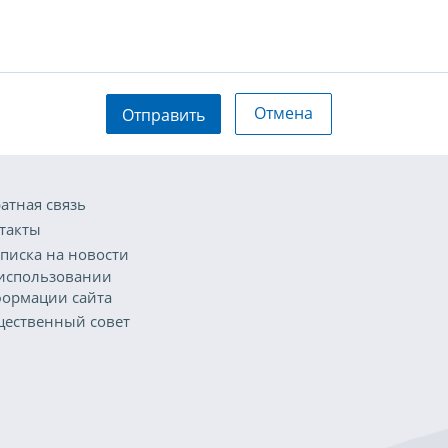
Отмена
Отправить
атная связь
такты
писка на новости
использовании
ормации сайта
ественный совет