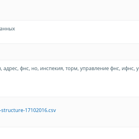
данных
 адрес, фнс, но, инспекия, торм, управление фнс, ифнс, 
-structure-17102016.csv