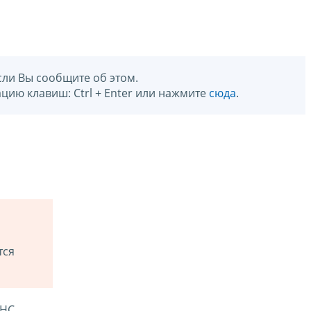
сли Вы сообщите об этом.
цию клавиш: Ctrl + Enter или нажмите
сюда
.
тся
ФНС