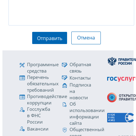
Отмена
Отправить
Программные
Обратная
средства
связь
Перечень
Контакты
обязательных
Подписка
требований
на
Противодействие
новости
коррупции
Об
Госслужба
использовании
в ФНС
информации
России
сайта
Вакансии
Общественный
совет