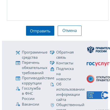
Отмена
Отправить
Программные
Обратная
средства
связь
Перечень
Контакты
обязательных
Подписка
требований
на
Противодействие
новости
коррупции
Об
Госслужба
использовании
в ФНС
информации
России
сайта
Вакансии
Общественный
совет