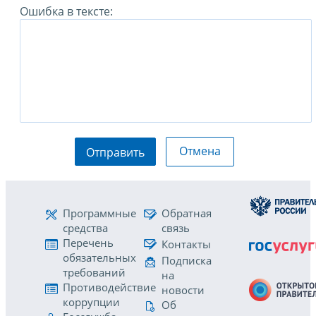
Ошибка в тексте:
Отмена
Отправить
Программные
Обратная
средства
связь
Перечень
Контакты
обязательных
Подписка
требований
на
Противодействие
новости
коррупции
Об