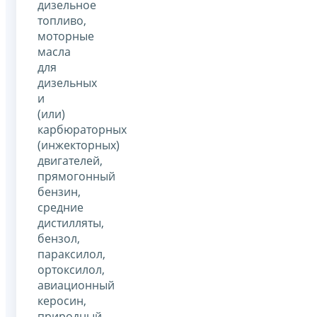
дизельное
топливо,
моторные
масла
для
дизельных
и
(или)
карбюраторных
(инжекторных)
двигателей,
прямогонный
бензин,
средние
дистилляты,
бензол,
параксилол,
ортоксилол,
авиационный
керосин,
природный