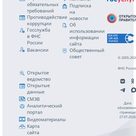
обязательных
Подписка
требований
на
Противодействие
новости
коррупции
Об
Госслужба
использовании
в ФНС
информации
России
сайта
Вакансии
Общественный
совет
© 2005-202
ФНС Росси
Открытое
ведомство
Открытые
данные
СМЭВ
Дата
Аналитический
обновлени
портал
страницы
27.07.2026
Видеоматериалы
Карта
сайта