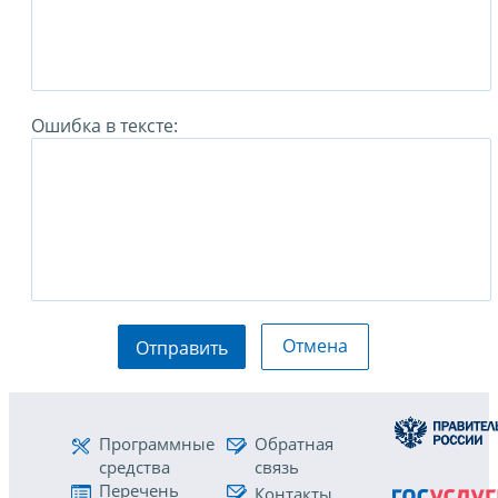
Ошибка в тексте:
Отмена
Отправить
Программные
Обратная
средства
связь
Перечень
Контакты