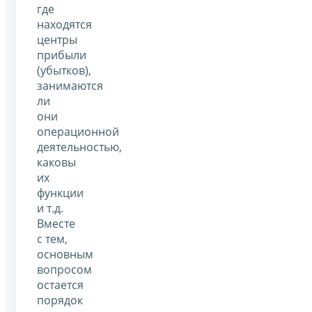
где
находятся
центры
прибыли
(убытков),
занимаются
ли
они
операционной
деятельностью,
каковы
их
функции
и т.д.
Вместе
с тем,
основным
вопросом
остается
порядок