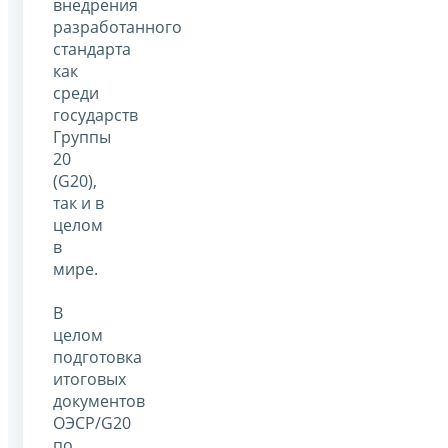
внедрения
разработанного
стандарта
как
среди
государств
Группы
20
(G20),
так и в
целом
в
мире.
В
целом
подготовка
итоговых
документов
ОЭСР/G20
по