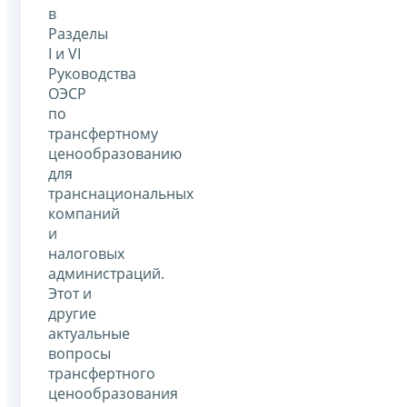
в
Разделы
I и VI
Руководства
ОЭСР
по
трансфертному
ценообразованию
для
транснациональных
компаний
и
налоговых
администраций.
Этот и
другие
актуальные
вопросы
трансфертного
ценообразования