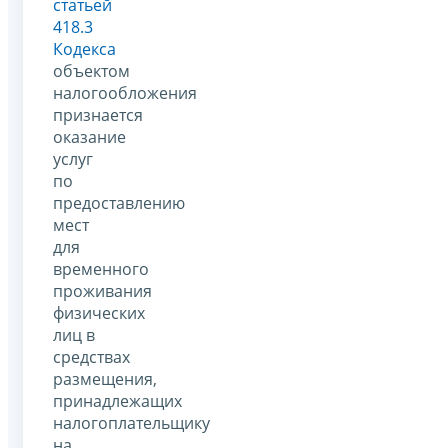
статьей
418.3
Кодекса
объектом
налогообложения
признается
оказание
услуг
по
предоставлению
мест
для
временного
проживания
физических
лиц в
средствах
размещения,
принадлежащих
налогоплательщику
на