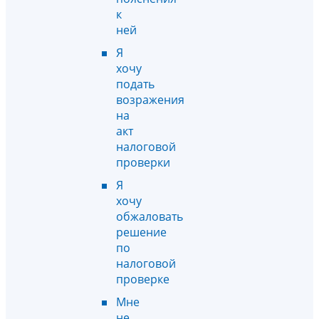
к
ней
Я
хочу
подать
возражения
на
акт
налоговой
проверки
Я
хочу
обжаловать
решение
по
налоговой
проверке
Мне
не