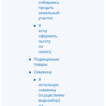
собираюсь
продать
земельный
участок
Я
хочу
оформить
льготу
по
налогу
Подакцизные
товары
Скважину
Я
использую
скважину
(осуществляю
водозабор)
на