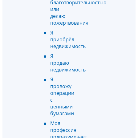
благотворительностью
или
делаю
пожертвования
Я
приобрёл
недвижимость
Я
продаю
недвижимость
Я
провожу
операции
с
ценными
бумагами
Моя
профессия
подразумевает