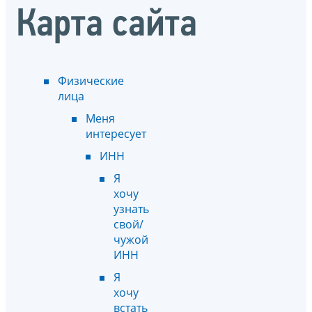
Карта сайта
Физические
лица
Меня
интересует
ИНН
Я
хочу
узнать
свой/
чужой
ИНН
Я
хочу
встать