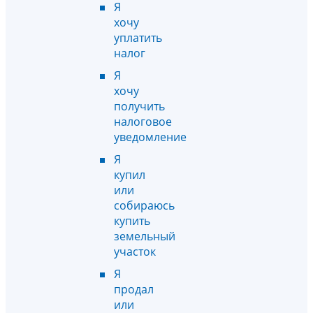
Я
хочу
уплатить
налог
Я
хочу
получить
налоговое
уведомление
Я
купил
или
собираюсь
купить
земельный
участок
Я
продал
или