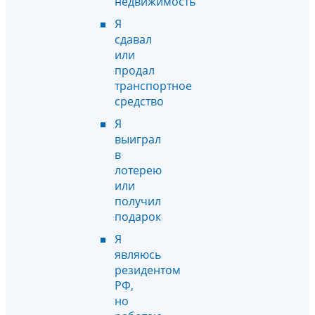
недвижимость
Я
сдавал
или
продал
транспортное
средство
Я
выиграл
в
лотерею
или
получил
подарок
Я
являюсь
резидентом
РФ,
но