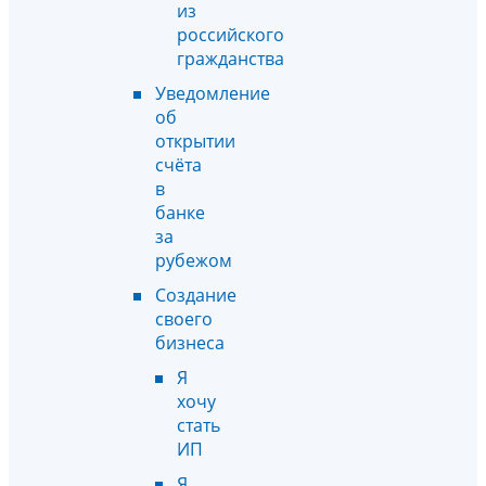
из
российского
гражданства
Уведомление
об
открытии
счёта
в
банке
за
рубежом
Создание
своего
бизнеса
Я
хочу
стать
ИП
Я