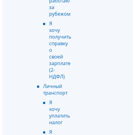
работаю
за
рубежом
Я
хочу
получить
справку
о
своей
зарплате
(2-
НДФЛ)
Личный
транспорт
Я
хочу
уплатить
налог
Я