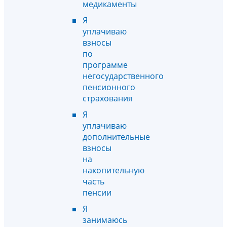
медикаменты
Я
уплачиваю
взносы
по
программе
негосударственного
пенсионного
страхования
Я
уплачиваю
дополнительные
взносы
на
накопительную
часть
пенсии
Я
занимаюсь