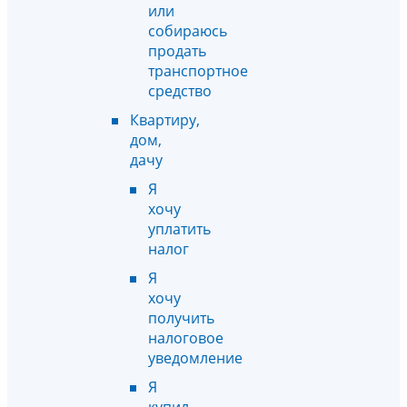
или
собираюсь
продать
транспортное
средство
Квартиру,
дом,
дачу
Я
хочу
уплатить
налог
Я
хочу
получить
налоговое
уведомление
Я
купил