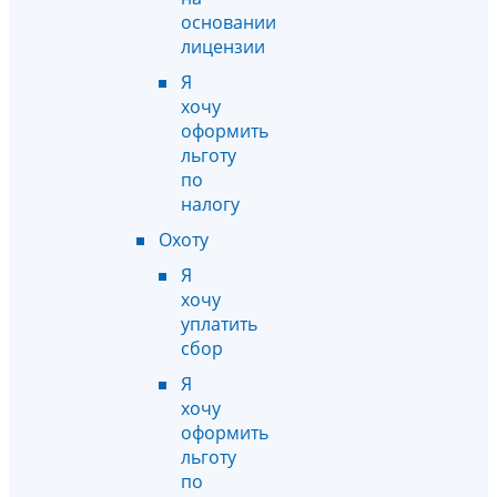
основании
лицензии
Я
хочу
оформить
льготу
по
налогу
Охоту
Я
хочу
уплатить
сбор
Я
хочу
оформить
льготу
по