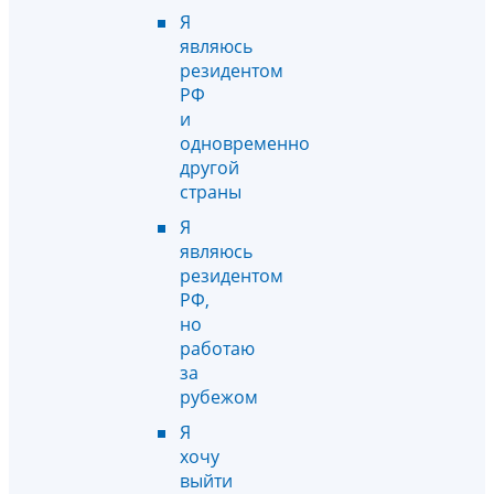
Я
являюсь
резидентом
РФ
и
одновременно
другой
страны
Я
являюсь
резидентом
РФ,
но
работаю
за
рубежом
Я
хочу
выйти