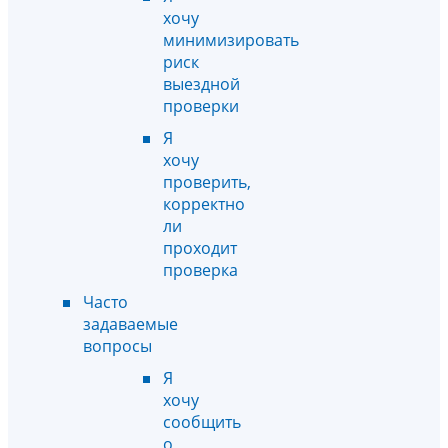
хочу
минимизировать
риск
выездной
проверки
Я
хочу
проверить,
корректно
ли
проходит
проверка
Часто
задаваемые
вопросы
Я
хочу
сообщить
о