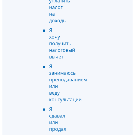
уплатить
налог
на
доходы
Я
хочу
получить
налоговый
вычет
Я
занимаюсь
преподаванием
или
веду
консультации
Я
сдавал
или
продал