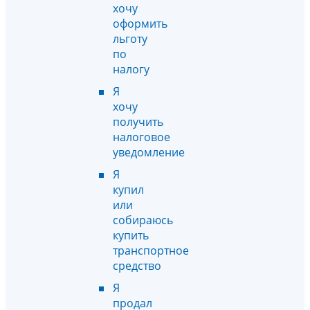
хочу
оформить
льготу
по
налогу
Я
хочу
получить
налоговое
уведомление
Я
купил
или
собираюсь
купить
транспортное
средство
Я
продал