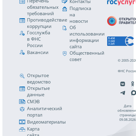
Перечень
Контакты
обязательных
Подписка
требований
на
Противодействие
новости
коррупции
Об
Госслужба
использовании
в ФНС
информации
России
сайта
Вакансии
Общественный
совет
© 2005-202
ФНС Росси
Открытое
ведомство
Открытые
данные
СМЭВ
Дата
Аналитический
обновлени
портал
страницы
09.08.2026
Видеоматериалы
Карта
сайта