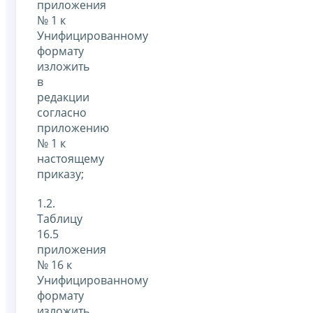
приложения
№ 1 к
Унифицированному
формату
изложить
в
редакции
согласно
приложению
№ 1 к
настоящему
приказу;
1.2.
Таблицу
16.5
приложения
№ 16 к
Унифицированному
формату
изложить