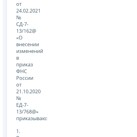
от
24.02.2021
№
СД-7-
13/162@
«О
внесении
изменений
в
приказ
ФНС
России
от
21.10.2020
№
ЕД-7-
13/768@»
приказываю:
1.