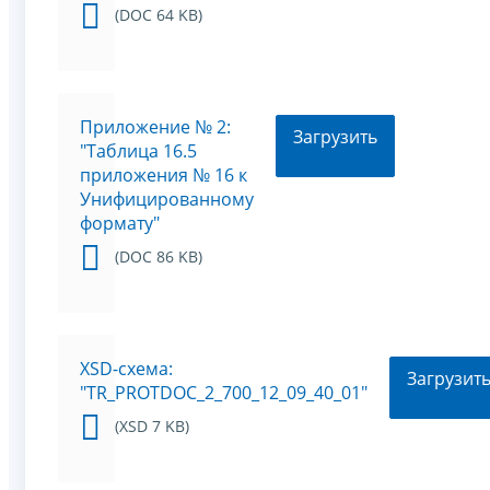
(DOC 64 KB)
Приложение № 2:
Загрузить
"Таблица 16.5
приложения № 16 к
Унифицированному
формату"
(DOC 86 KB)
XSD-схема:
Загрузит
"TR_PROTDOC_2_700_12_09_40_01"
(XSD 7 KB)