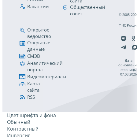
сайта
Вакансии
Общественный
совет
© 2005-202
ФНС Росси
Открытое
ведомство
Открытые
данные
СМЭВ
Дата
Аналитический
обновлени
портал
страницы
07.08.2026
Видеоматериалы
Карта
сайта
RSS
Цвет шрифта и фона
Обычный
Контрастный
Инверсия