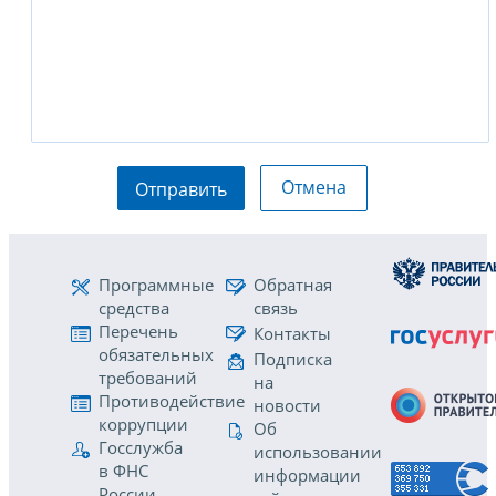
Отмена
Отправить
Программные
Обратная
средства
связь
Перечень
Контакты
обязательных
Подписка
требований
на
Противодействие
новости
коррупции
Об
Госслужба
использовании
в ФНС
информации
России