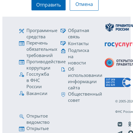
Отмена
Отправить
Программные
Обратная
средства
связь
Перечень
Контакты
обязательных
Подписка
требований
на
Противодействие
новости
коррупции
Об
Госслужба
использовании
в ФНС
информации
России
сайта
Вакансии
Общественный
совет
© 2005-202
ФНС Росси
Открытое
ведомство
Открытые