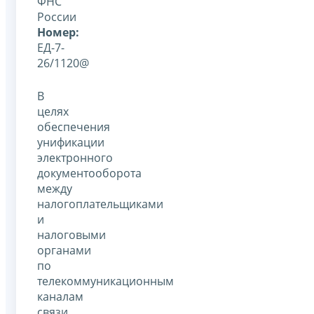
ФНС
России
Номер:
ЕД-7-
26/1120@
В
целях
обеспечения
унификации
электронного
документооборота
между
налогоплательщиками
и
налоговыми
органами
по
телекоммуникационным
каналам
связи