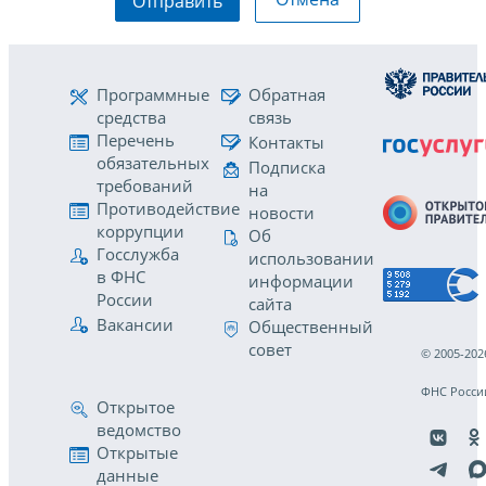
Отправить
Программные
Обратная
средства
связь
Перечень
Контакты
обязательных
Подписка
требований
на
Противодействие
новости
коррупции
Об
Госслужба
использовании
в ФНС
информации
России
сайта
Вакансии
Общественный
совет
© 2005-202
ФНС Росси
Открытое
ведомство
Открытые
данные