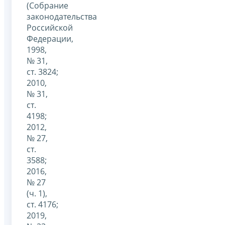
(Собрание
законодательства
Российской
Федерации,
1998,
№ 31,
ст. 3824;
2010,
№ 31,
ст.
4198;
2012,
№ 27,
ст.
3588;
2016,
№ 27
(ч. 1),
ст. 4176;
2019,