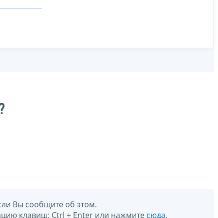
?
сли Вы сообщите об этом.
цию клавиш: Ctrl + Enter или нажмите
сюда
.