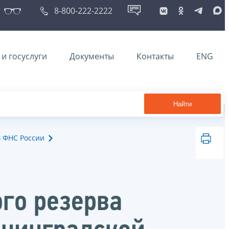
8-800-222-2222
и госуслуги
Документы
Контакты
ENG
Найти
в ФНС России
го резерва