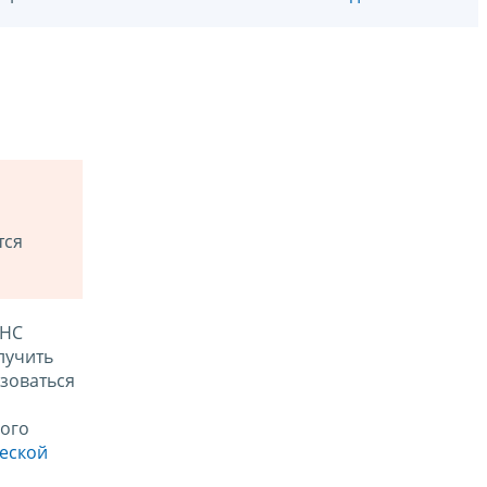
тся
ФНС
лучить
зоваться
ого
ческой