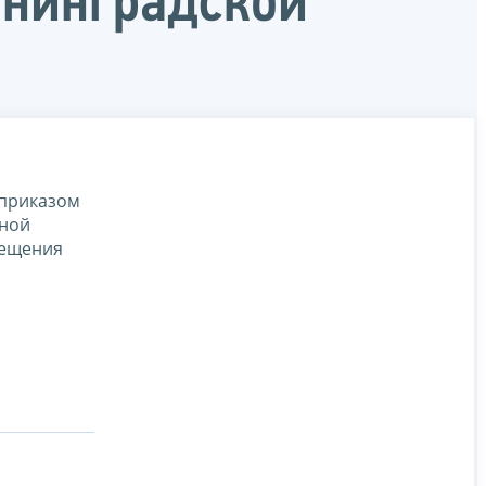
енинградской
 приказом
нной
мещения