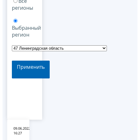
Все
регионы
Выбранный
регион
Применить
09.06.2022
16:27