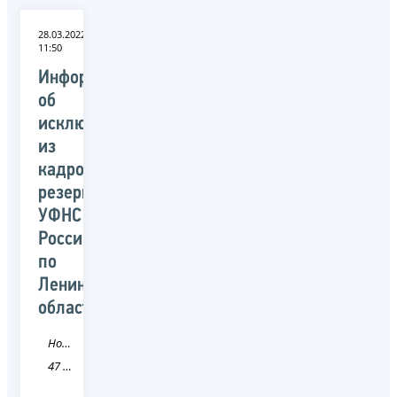
28.03.2022
11:50
Информация
об
исключении
из
кадрового
резерва
УФНС
России
по
Ленинградской
области
Новость
47 Ленинградская область