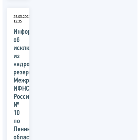
25.03.2022
12:35
Информация
об
исключении
из
кадрового
резерва
Межрайонной
ИФНС
России
№
10
по
Ленинградской
области