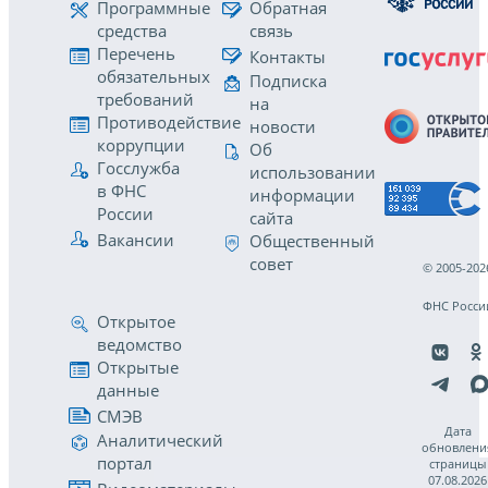
Программные
Обратная
средства
связь
Перечень
Контакты
обязательных
Подписка
требований
на
Противодействие
новости
коррупции
Об
Госслужба
использовании
в ФНС
информации
России
сайта
Вакансии
Общественный
совет
© 2005-202
ФНС Росси
Открытое
ведомство
Открытые
данные
СМЭВ
Дата
Аналитический
обновлени
портал
страницы
07.08.2026