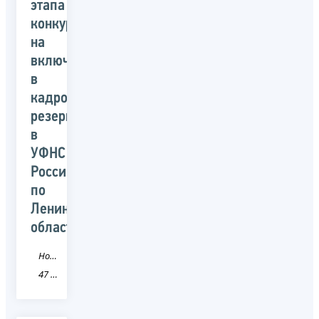
этапа
конкурса
на
включение
в
кадровый
резерв
в
УФНС
России
по
Ленинградской
области
Новость
47 Ленинградская область