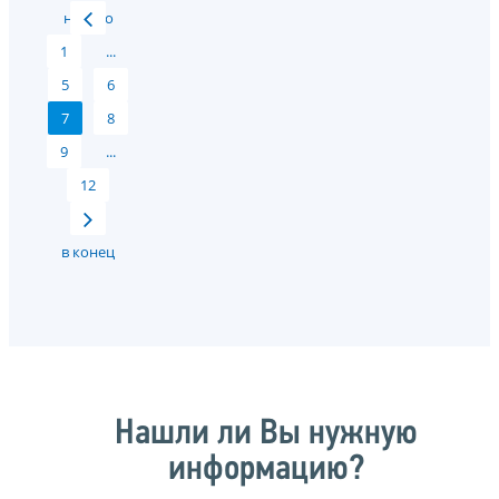
начало
1
...
5
6
7
8
9
...
12
в конец
Нашли ли Вы нужную
информацию?