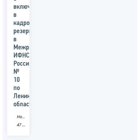
включении
в
кадровый
резерв
в
Межрайонной
ИФНС
России
№
10
по
Ленинградской
области
Новость
47 Ленинградская область