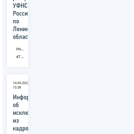
УФНС
России
по
Ленинградской
области
Новость
47 Ленинградская область
14.04.2022
15:38
Информация
об
исключении
из
кадрового