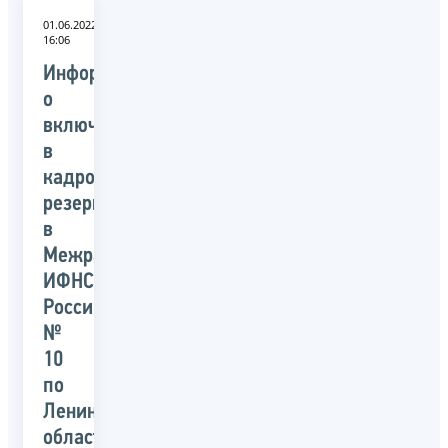
01.06.2022
16:06
Информация
о
включении
в
кадровый
резерв
в
Межрайонной
ИФНС
России
№
10
по
Ленинградской
области