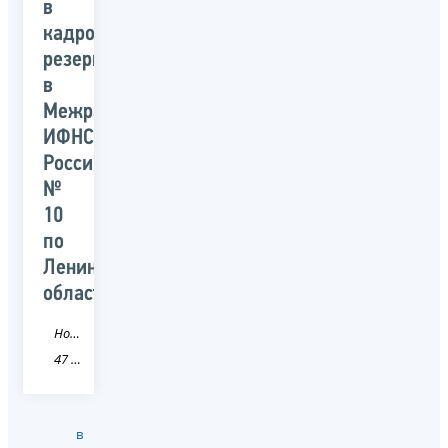
в
кадровый
резерв
в
Межрайонной
ИФНС
России
№
10
по
Ленинградской
области
Новость
47 Ленинградская область
в