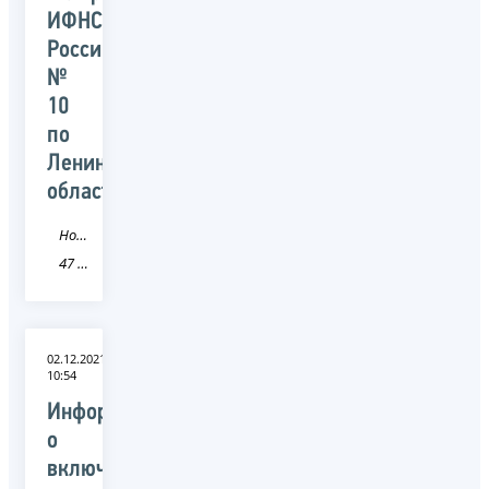
ИФНС
России
№
10
по
Ленинградской
области
Новость
47 Ленинградская область
02.12.2021
10:54
Информация
о
включении