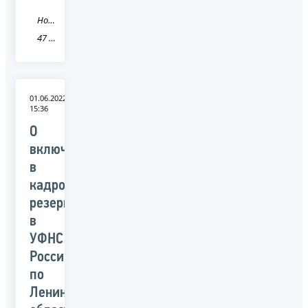
Новость
47 Ленинградская область
01.06.2022
15:36
О
включении
в
кадровый
резерв
в
УФНС
России
по
Ленинградской