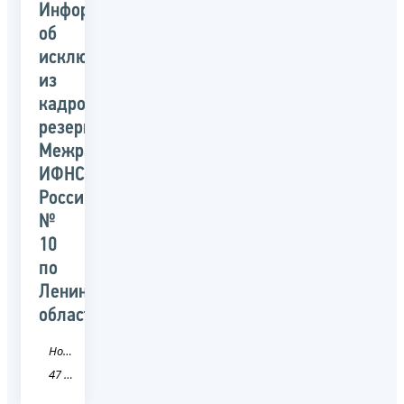
Информация
об
исключении
из
кадрового
резерва
Межрайонной
ИФНС
России
№
10
по
Ленинградской
области
Новость
47 Ленинградская область