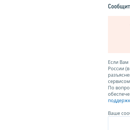
Сообщит
Если Вам
России (
разъясне
сервисо
По вопро
обеспече
поддержк
Ваше соо