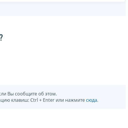
?
сли Вы сообщите об этом.
цию клавиш: Ctrl + Enter или нажмите
сюда
.