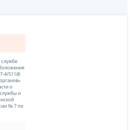
й службе
 Положения
-7-4/511@
 органов»
сти о
службы и
анской
сии № 7 по