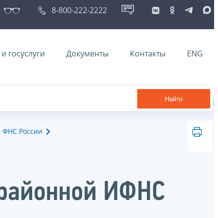
8-800-222-2222
и госуслуги
Документы
Контакты
ENG
Найти
в ФНС России
жрайонной ИФНС