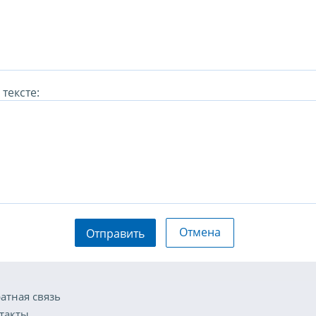
тексте:
Отмена
Отправить
атная связь
такты