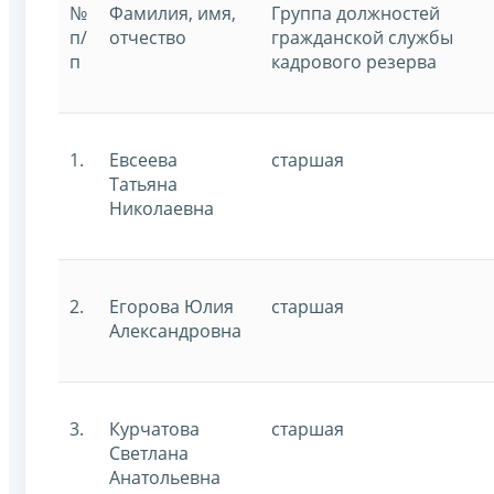
№
Фамилия, имя,
Группа должностей
п/
отчество
гражданской службы
п
кадрового резерва
1.
Евсеева
старшая
Татьяна
Николаевна
2.
Егорова Юлия
старшая
Александровна
3.
Курчатова
старшая
Светлана
Анатольевна