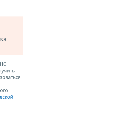
тся
ФНС
лучить
зоваться
ого
ческой