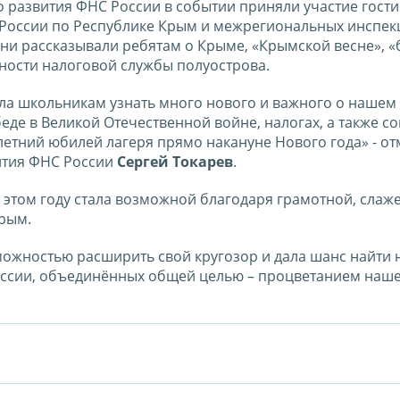
развития ФНС России в событии приняли участие гости
России по Республике Крым и межрегиональных инспекц
и рассказывали ребятам о Крыме, «Крымской весне», «б
ности налоговой службы полуострова.
ла школьникам узнать много нового и важного о нашем
еде в Великой Отечественной войне, налогах, а также с
-летний юбилей лагеря прямо накануне Нового года» - от
ития ФНС России
Сергей Токарев
.
этом году стала возможной благодаря грамотной, слаж
рым.
можностью расширить свой кругозор и дала шанс найти
оссии, объединённых общей целью – процветанием наш