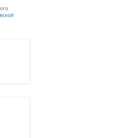
ого
ческой