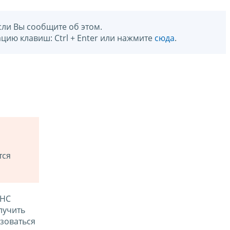
сли Вы сообщите об этом.
цию клавиш: Ctrl + Enter или нажмите
сюда
.
тся
ФНС
лучить
зоваться