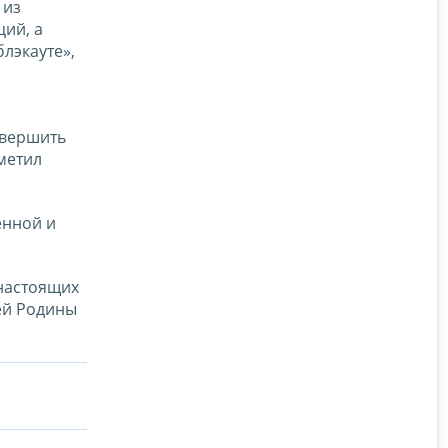
 из
ий, а
лэкауте»,
овершить
метил
енной и
 настоящих
ей Родины