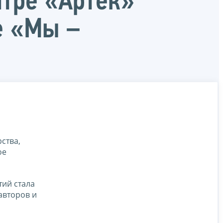
тре «Артек»
е «Мы –
ства,
ое
тий стала
авторов и