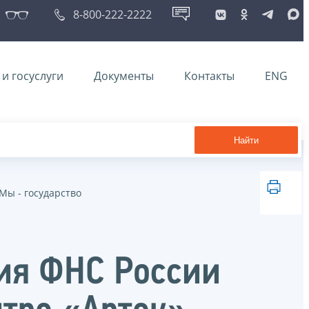
8-800-222-2222
и госуслуги
Документы
Контакты
ENG
Найти
Мы - государство
ия ФНС России