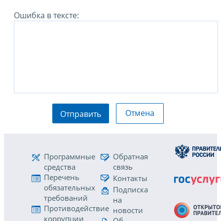
Ошибка в тексте:
Отмена
Отправить
Программные
Обратная
средства
связь
Перечень
Контакты
обязательных
Подписка
требований
на
Противодействие
новости
коррупции
Об