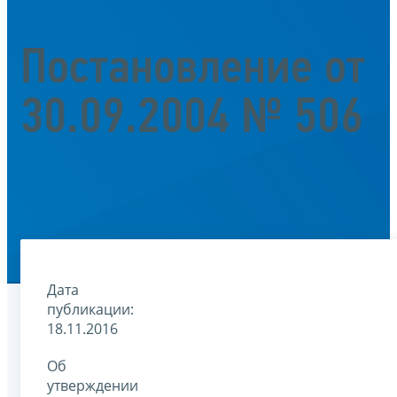
Постановление от
30.09.2004 № 506
Дата
публикации:
18.11.2016
Об
утверждении