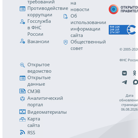
требований
на
Противодействие
новости
коррупции
Об
Госслужба
использовании
в ФНС
информации
России
сайта
Вакансии
Общественный
совет
© 2005-202
ФНС Росси
Открытое
ведомство
Открытые
данные
СМЭВ
Дата
Аналитический
обновлени
портал
страницы
06.08.2026
Видеоматериалы
Карта
сайта
RSS