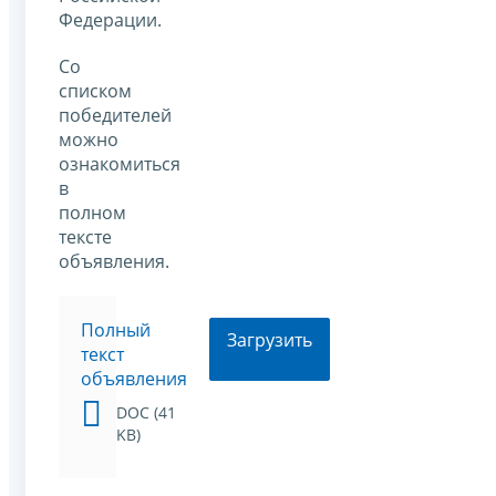
Федерации.
Со
списком
победителей
можно
ознакомиться
в
полном
тексте
объявления.
Полный
Загрузить
текст
объявления
DOC (41
KB)