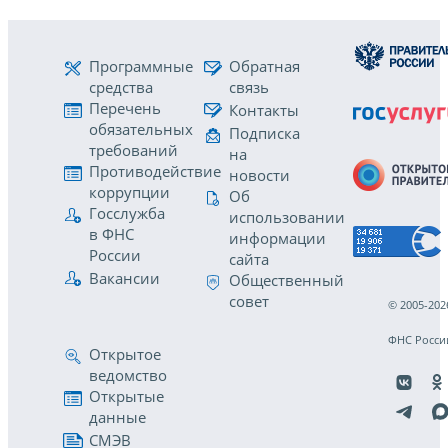
Программные
Обратная
средства
связь
Перечень
Контакты
обязательных
Подписка
требований
на
Противодействие
новости
коррупции
Об
Госслужба
использовании
в ФНС
информации
России
сайта
Вакансии
Общественный
совет
© 2005-202
ФНС Росси
Открытое
ведомство
Открытые
данные
СМЭВ