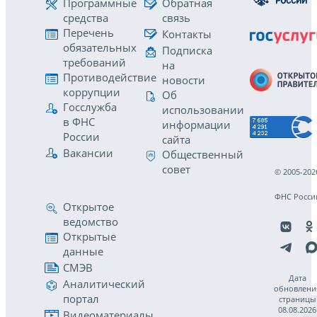
Программные
Обратная
средства
связь
Перечень
Контакты
обязательных
Подписка
требований
на
Противодействие
новости
коррупции
Об
Госслужба
использовании
в ФНС
информации
России
сайта
Вакансии
Общественный
совет
© 2005-202
ФНС Росси
Открытое
ведомство
Открытые
данные
СМЭВ
Дата
Аналитический
обновлени
портал
страницы
08.08.2026
Видеоматериалы